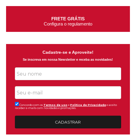
FRETE GRÁTIS
Configura o regulamento
Cadastre-se e Aproveite!
Se inscreva em nossa Newsletter e receba as novidades!
Concordo com os
Termos de uso
e
Politica de Privacidade
e aceito
receber e-mails com novidades e promoções.
CADASTRAR