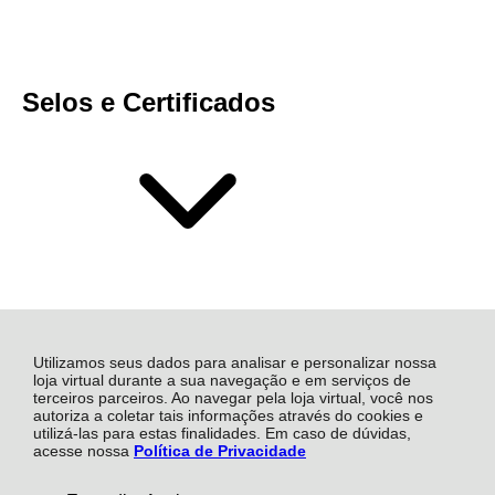
Selos e Certificados
Utilizamos seus dados para analisar e personalizar nossa
loja virtual durante a sua navegação e em serviços de
terceiros parceiros. Ao navegar pela loja virtual, você nos
autoriza a coletar tais informações através do cookies e
Mais Soluções Industriais S.A, Rua Atalydes Moreira de
utilizá-las para estas finalidades. Em caso de dúvidas,
Souza - 1472 - Sala 17 - Civit I - 29168-055 - Serra - ES
acesse nossa
Política de Privacidade
CNPJ: 14.885.815/0002-90 | © Todos os direitos
reservados - Mais Industrial - 2026