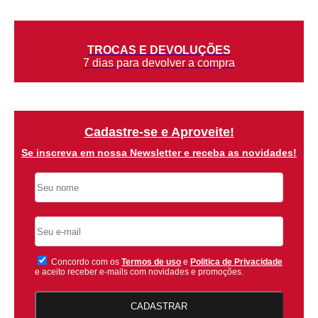
TROCAS E DEVOLUÇÕES
7 dias para devolver a compra
Cadastre-se e Aproveite!
Se inscreva em nossa Newsletter e receba as novidades!
Concordo com os
Termos de uso
e
Politica de Privacidade
e aceito receber e-mails com novidades e promoções.
CADASTRAR