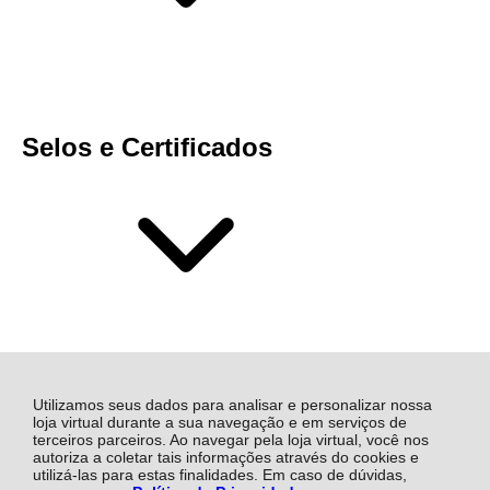
Selos e Certificados
Utilizamos seus dados para analisar e personalizar nossa
loja virtual durante a sua navegação e em serviços de
terceiros parceiros. Ao navegar pela loja virtual, você nos
autoriza a coletar tais informações através do cookies e
Mais Soluções Industriais S.A, Rua Atalydes Moreira de
utilizá-las para estas finalidades. Em caso de dúvidas,
Souza - 1472 - Sala 17 - Civit I - 29168-055 - Serra - ES