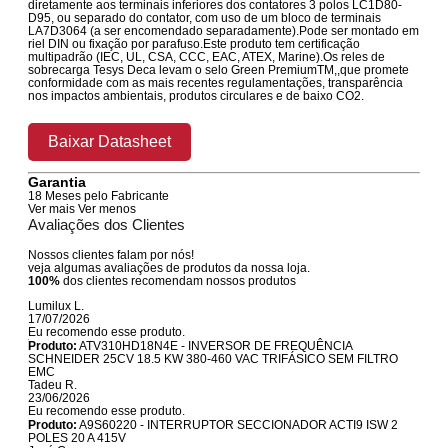
diretamente aos terminais inferiores dos contatores 3 polos LC1D80-
D95, ou separado do contator, com uso de um bloco de terminais
LA7D3064 (a ser encomendado separadamente).Pode ser montado em
riel DIN ou fixação por parafuso.Este produto tem certificação
multipadrão (IEC, UL, CSA, CCC, EAC, ATEX, Marine).Os reles de
sobrecarga Tesys Deca levam o selo Green PremiumTM,,que promete
conformidade com as mais recentes regulamentações, transparência
nos impactos ambientais, produtos circulares e de baixo CO2.
Baixar Datasheet
Garantia
18 Meses pelo Fabricante
Ver mais
Ver menos
Avaliações dos Clientes
Nossos clientes falam por nós!
veja algumas avaliações de produtos da nossa loja.
100%
dos clientes recomendam nossos produtos
Lumilux L.
17/07/2026
Eu recomendo esse produto.
Produto:
ATV310HD18N4E - INVERSOR DE FREQUÊNCIA
SCHNEIDER 25CV 18.5 KW 380-460 VAC TRIFÁSICO SEM FILTRO
EMC
Tadeu R.
23/06/2026
Eu recomendo esse produto.
Produto:
A9S60220 - INTERRUPTOR SECCIONADOR ACTI9 ISW 2
POLES 20 A 415V