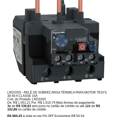
LRD3355 - RELÉ DE SOBRECARGA TÉRMICA PARA MOTOR TESYS
30 40 A CLASSE 10A
Cod. do Produto: LRD3355
De:
R$ 1.051,21
Por:
R$ 1.010,79
Mais formas de pagamento
3x
de
R$ 336,93
sem juros no cartão de crédito
ou até
12x
de
R$
102,86
no cartão de crédito
R$ 960,25
à vista no pix
5% OFF
Economize
R$ 50,54