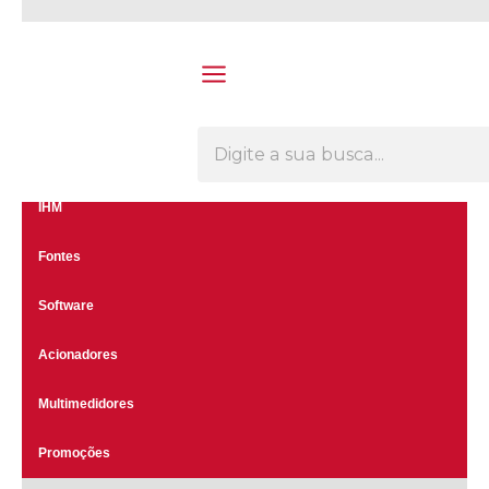
Olá Visitante!
Acesse sua conta e pedidos
Menu
CLP's
Inversores
IHM
Fontes
Software
Acionadores
Multimedidores
Promoções