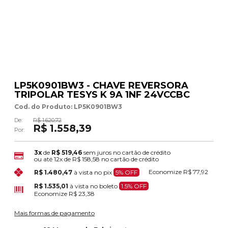
LP5K0901BW3 - CHAVE REVERSORA
TRIPOLAR TESYS K 9A 1NF 24VCCBC
Cod. do Produto: LP5K0901BW3
De:
R$ 1.620,72
R$ 1.558,39
Por:
3x
de
R$ 519,46
sem juros no cartão de crédito
ou até
12x
de
R$ 158,58
no cartão de crédito
Economize
R$ 77,92
R$ 1.480,47
à vista no pix
5% OFF
R$ 1.535,01
à vista no boleto
1.5% OFF
Economize
R$ 23,38
Mais formas de pagamento