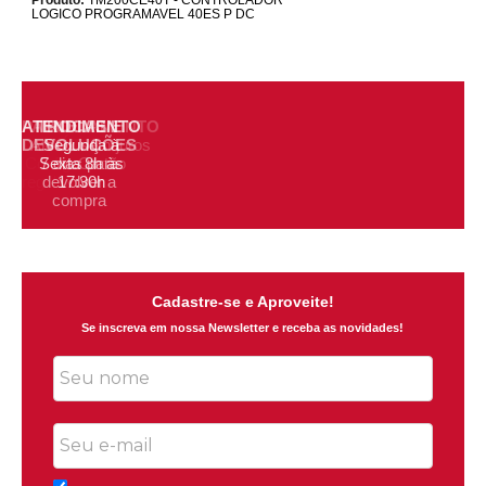
LOGICO PROGRAMAVEL 40ES P DC
PARCELAMENTO
ATENDIMENTO
TROCAS E
FRETE
DEVOLUÇÕES
Até 3x sem juros
GRÁTIS
Segunda à
Configura o
Sexta 8h às
7 dias para
no Cartão
regulamento
devolver a
17:30h
compra
Cadastre-se e Aproveite!
Se inscreva em nossa Newsletter e receba as novidades!