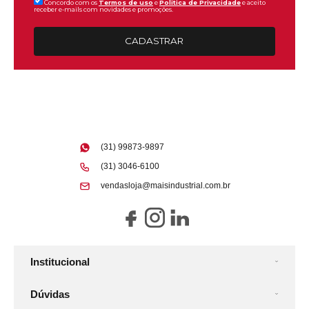
Concordo com os
Termos de uso
e
Politica de Privacidade
e aceito
receber e-mails com novidades e promoções.
CADASTRAR
(31) 99873-9897
(31) 3046-6100
vendasloja@maisindustrial.com.br
Institucional
Dúvidas