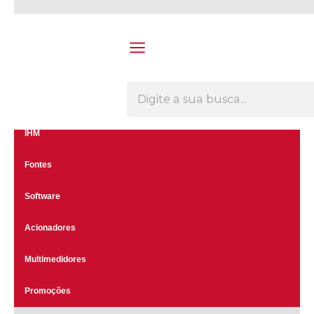
Olá Visitante!
Acesse sua conta e pedidos
Menu
CLP's
Inversores
IHM
Fontes
Software
Acionadores
Multimedidores
Promoções