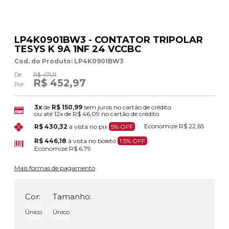
LP4K0901BW3 - CONTATOR TRIPOLAR
TESYS K 9A 1NF 24 VCCBC
Cod. do Produto: LP4K0901BW3
De:
R$ 471,11
R$ 452,97
Por:
3x
de
R$ 150,99
sem juros no cartão de crédito
ou até
12x
de
R$ 46,09
no cartão de crédito
Economize
R$ 22,65
R$ 430,32
à vista no pix
5% OFF
R$ 446,18
à vista no boleto
1.5% OFF
Economize
R$ 6,79
Mais formas de pagamento
Cor:
Tamanho:
Único
Único