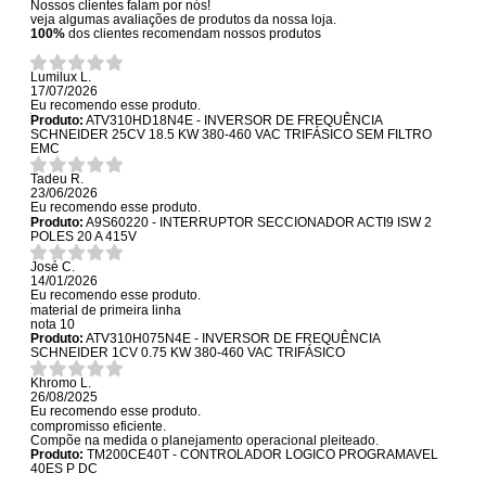
Nossos clientes falam por nós!
veja algumas avaliações de produtos da nossa loja.
100%
dos clientes recomendam nossos produtos
Lumilux L.
17/07/2026
Eu recomendo esse produto.
Produto:
ATV310HD18N4E - INVERSOR DE FREQUÊNCIA
SCHNEIDER 25CV 18.5 KW 380-460 VAC TRIFÁSICO SEM FILTRO
EMC
Tadeu R.
23/06/2026
Eu recomendo esse produto.
Produto:
A9S60220 - INTERRUPTOR SECCIONADOR ACTI9 ISW 2
POLES 20 A 415V
José C.
14/01/2026
Eu recomendo esse produto.
material de primeira linha
nota 10
Produto:
ATV310H075N4E - INVERSOR DE FREQUÊNCIA
SCHNEIDER 1CV 0.75 KW 380-460 VAC TRIFÁSICO
Khromo L.
26/08/2025
Eu recomendo esse produto.
compromisso eficiente.
Compõe na medida o planejamento operacional pleiteado.
Produto:
TM200CE40T - CONTROLADOR LOGICO PROGRAMAVEL
40ES P DC