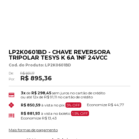
LP2K0601BD - CHAVE REVERSORA
TRIPOLAR TESYS K 6A 1NF 24VCC
Cod. do Produto: LP2K0601BD
De:
R$ 931,17
R$ 895,36
Por:
3x
de
R$ 298,45
sem juros no cartão de crédito
ou até
12x
de
R$ 91,11
no cartão de crédito
Economize
R$ 44,77
R$ 850,59
à vista no pix
5% OFF
R$ 881,93
à vista no boleto
1.5% OFF
Economize
R$ 13,43
Mais formas de pagamento