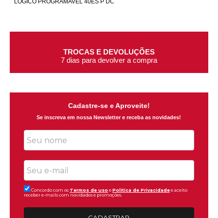
LOGICO PROGRAMAVEL 40ES P DC
TROCAS E DEVOLUÇÕES
7 dias para devolver a compra
Cadastre-se e Aproveite!
Se inscreva em nossa Newsletter e receba as novidades!
Concordo com os
Termos de uso
e
Politica de Privacidade
e aceito
receber e-mails com novidades e promoções.
CADASTRAR