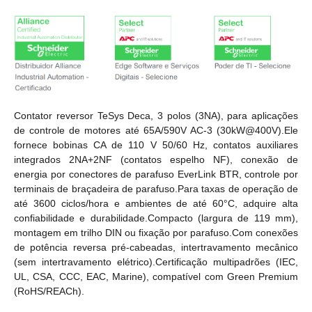
Contator reversor TeSys Deca, 3 polos (3NA), para aplicações
de controle de motores até 65A/590V AC-3 (30kW@400V).Ele
fornece bobinas CA de 110 V 50/60 Hz, contatos auxiliares
integrados 2NA+2NF (contatos espelho NF), conexão de
energia por conectores de parafuso EverLink BTR, controle por
terminais de braçadeira de parafuso.Para taxas de operação de
até 3600 ciclos/hora e ambientes de até 60°C, adquire alta
confiabilidade e durabilidade.Compacto (largura de 119 mm),
montagem em trilho DIN ou fixação por parafuso.Com conexões
de potência reversa pré-cabeadas, intertravamento mecânico
(sem intertravamento elétrico).Certificação multipadrões (IEC,
UL, CSA, CCC, EAC, Marine), compatível com Green Premium
(RoHS/REACh).