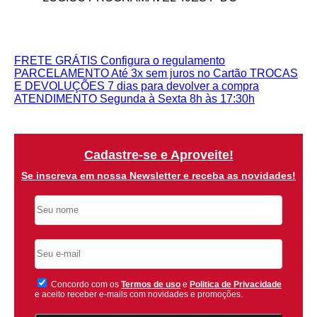
FRETE GRÁTIS
Configura o regulamento
PARCELAMENTO
Até 3x sem juros no Cartão
TROCAS
E DEVOLUÇÕES
7 dias para devolver a compra
ATENDIMENTO
Segunda à Sexta 8h às 17:30h
Cadastre-se e Aproveite!
Se inscreva em nossa Newsletter e receba as novidades!
Concordo com os
Termos de uso
e
Politica de Privacidade
e aceito receber e-mails com novidades e promoções.