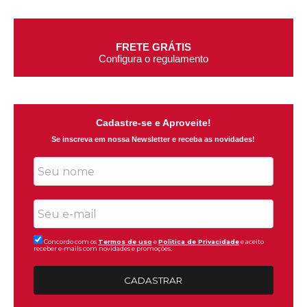
FRETE GRÁTIS
Configura o regulamento
Cadastre-se e Aproveite!
Se inscreva em nossa Newsletter e receba as novidades!
Concordo com os
Termos de uso
e
Politica de Privacidade
e aceito
receber e-mails com novidades e promoções.
CADASTRAR