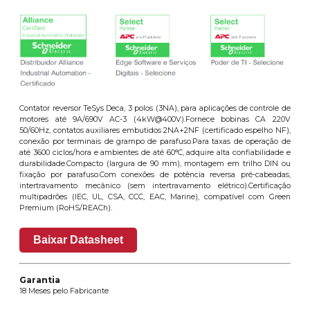
Contator reversor TeSys Deca, 3 polos (3NA), para aplicações de controle de
motores até 9A/690V AC-3 (4kW@400V).Fornece bobinas CA 220V
50/60Hz, contatos auxiliares embutidos 2NA+2NF (certificado espelho NF),
conexão por terminais de grampo de parafuso.Para taxas de operação de
até 3600 ciclos/hora e ambientes de até 60°C, adquire alta confiabilidade e
durabilidade.Compacto (largura de 90 mm), montagem em trilho DIN ou
fixação por parafuso.Com conexões de potência reversa pré-cabeadas,
intertravamento mecânico (sem intertravamento elétrico).Certificação
multipadrões (IEC, UL, CSA, CCC, EAC, Marine), compatível com Green
Premium (RoHS/REACh).
Baixar Datasheet
Garantia
18 Meses pelo Fabricante