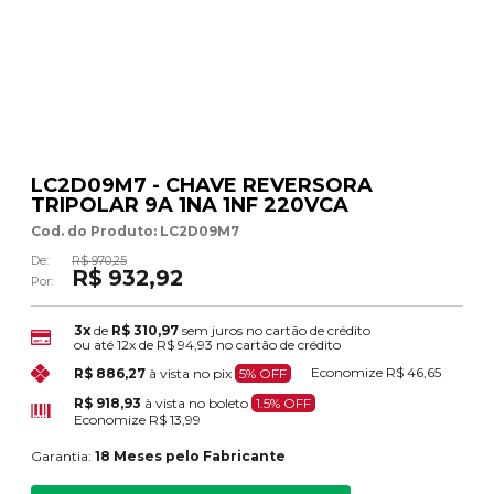
LC2D09M7 - CHAVE REVERSORA
TRIPOLAR 9A 1NA 1NF 220VCA
Cod. do Produto: LC2D09M7
De:
R$ 970,25
R$ 932,92
Por:
3x
de
R$ 310,97
sem juros no cartão de crédito
ou até
12x
de
R$ 94,93
no cartão de crédito
Economize
R$ 46,65
R$ 886,27
à vista no pix
5% OFF
R$ 918,93
à vista no boleto
1.5% OFF
Economize
R$ 13,99
Garantia:
18 Meses pelo Fabricante