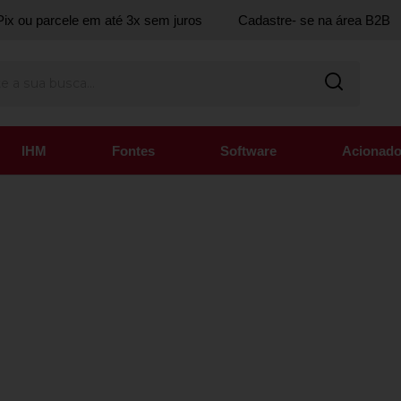
ix ou parcele em até 3x sem juros
Cadastre- se na área B2B
IHM
Fontes
Software
Acionado