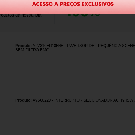
100%
dos clientes 
alam por nós!
odutos da nossa loja.
Produto:
ATV310HD18N4E - INVERSOR DE FREQUÊNCIA SCHNEI
SEM FILTRO EMC
Produto:
A9S60220 - INTERRUPTOR SECCIONADOR ACTI9 ISW 2