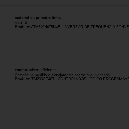
material de primeira linha
nota 10
Produto:
ATV310H075N4E - INVERSOR DE FREQUÊNCIA SCHNEID
compromisso eficiente.
Compõe na medida o planejamento operacional pleiteado.
Produto:
TM200CE40T - CONTROLADOR LOGICO PROGRAMAVE