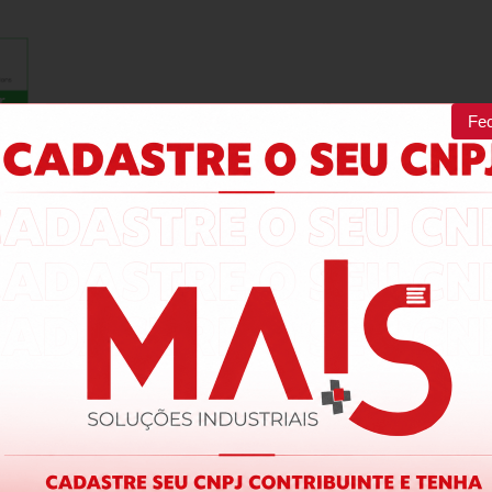
Fe
ole de motores até 9A/690V AC-3 (4kW@400V),,e para aplicações de 
NA, conexão por terminais de grampo de parafuso.Para taxas de oper
adrão.Muito compacto (largura de 45 mm), montagem em trilho DIN ou 
/REACh).