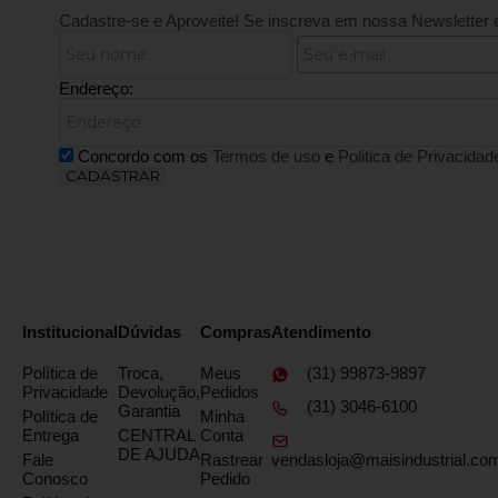
Cadastre-se e Aproveite!
Se inscreva em nossa Newsletter 
Endereço:
Concordo com os
Termos de uso
e
Politica de Privacidad
CADASTRAR
Institucional
Dúvidas
Compras
Atendimento
Política de
Troca,
Meus
(31) 99873-9897
Privacidade
Devolução,
Pedidos
(31) 3046-6100
Garantia
Política de
Minha
Entrega
CENTRAL
Conta
DE AJUDA
Fale
Rastrear
vendasloja@maisindustrial.com
Conosco
Pedido