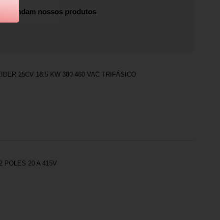
recomendam nossos produtos
DER 25CV 18.5 KW 380-460 VAC TRIFÁSICO
 POLES 20 A 415V