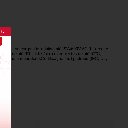
char
controle de carga não indutiva até 20A/690V AC-1.Fornece
ação de até 600 ciclos/hora e ambientes de até 50°C,
fixação por parafuso.Certificação multipadrões (IEC, UL,