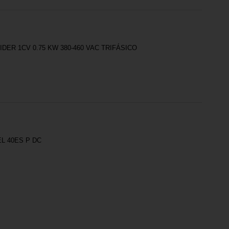
ER 1CV 0.75 KW 380-460 VAC TRIFÁSICO
L 40ES P DC
PARCE