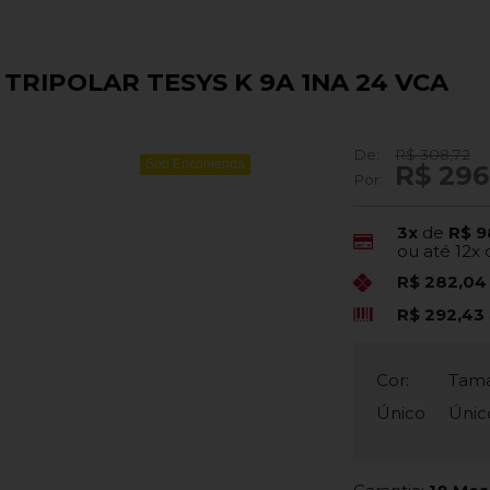
 TRIPOLAR TESYS K 9A 1NA 24 VCA
De:
R$ 308,72
Sob Encomenda
R$ 296
Por:
3x
de
R$ 9
ou até
12x
R$ 282,0
R$ 292,43
Cor:
Tam
Único
Únic