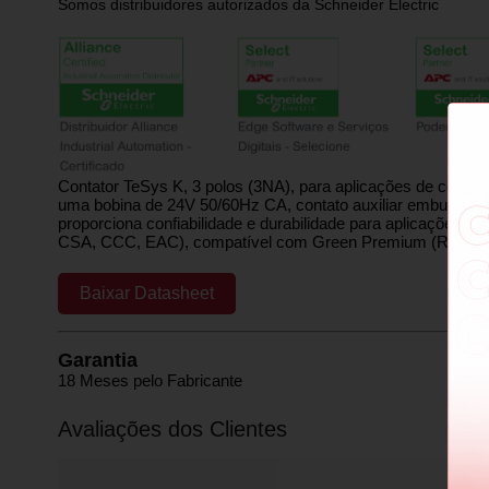
Somos distribuidores autorizados da Schneider Electric
Contator TeSys K, 3 polos (3NA), para aplicações de contr
uma bobina de 24V 50/60Hz CA, contato auxiliar embutido 1
proporciona confiabilidade e durabilidade para aplicações p
CSA, CCC, EAC), compatível com Green Premium (RoHS
Baixar Datasheet
Garantia
18 Meses pelo Fabricante
Avaliações dos Clientes