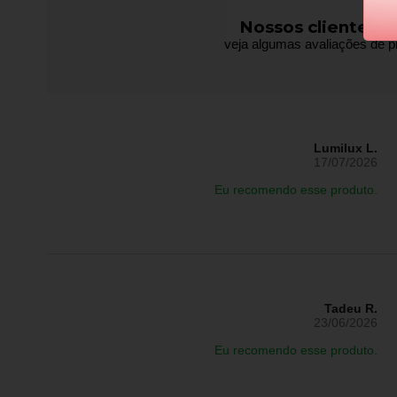
Nossos clientes f
veja algumas avaliações de pr
Lumilux L.
17/07/2026
Eu recomendo esse produto.
Tadeu R.
23/06/2026
Eu recomendo esse produto.