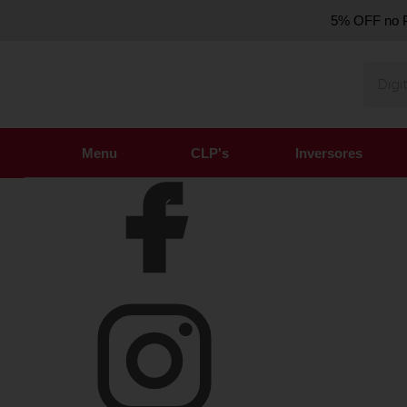
5% OFF no P
Olá Visitante!
Acesse sua conta e pedidos
Página Inicial
Quem Somos
Como Comprar
Fale Conosco
Venda Atacado
Favoritos
Menu
CLP's
Inversores