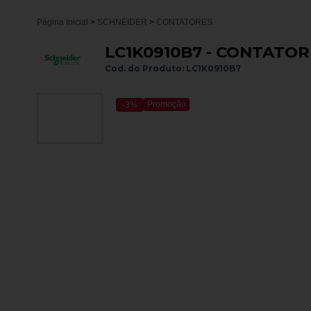
Página Inicial
>
SCHNEIDER
>
CONTATORES
LC1K0910B7 - CONTATOR
Cod. do Produto: LC1K0910B7
Promoção
-3%