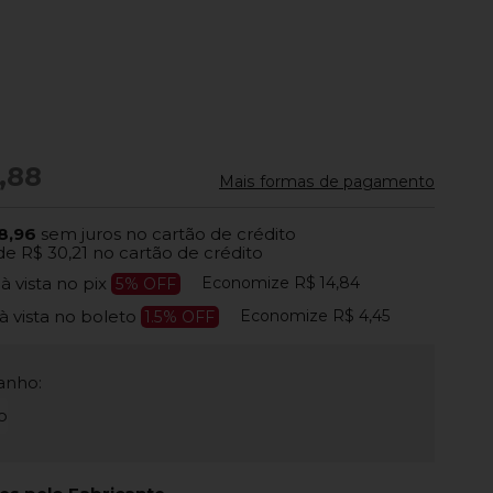
,88
Mais formas de pagamento
8,96
sem juros no cartão de crédito
de
R$ 30,21
no cartão de crédito
Economize
R$ 14,84
4
à vista no pix
5% OFF
Economize
R$ 4,45
à vista no boleto
1.5% OFF
anho:
o