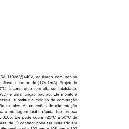
é 185A 110kW@440V, equipado com bobina
nfiável incorporado (17V 1mA). Projetado
C. É construído com alta confiabilidade,
(CWD) é uma função padrão, Ele monitora
ssível substituir o módulo de comutação
ção simples. As conexões de alimentação
para montagem fácil e rápida. Ele fornece
E 0106. Ele pode cobrir -25°C a 60°C de
ltitude. O contator pode ser instalado em
. As dimensões são 193 mm x 108 mm x 193