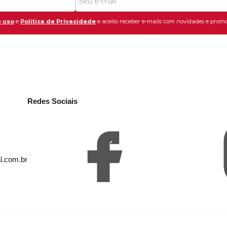
 uso
e
Politica de Privacidade
e aceito receber e-mails com novidades e promo
Redes Sociais
l.com.br