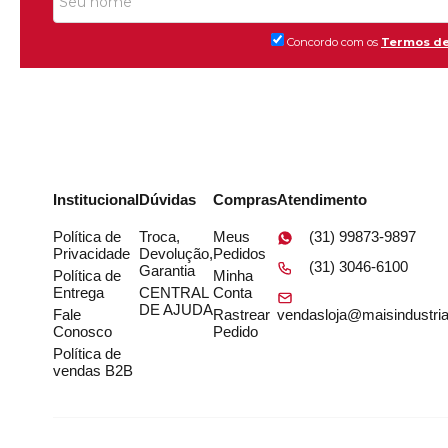
Concordo com os
Termos de
Institucional
Dúvidas
Compras
Atendimento
Política de
Troca,
Meus
(31) 99873-9897
Privacidade
Devolução,
Pedidos
(31) 3046-6100
Garantia
Política de
Minha
Entrega
CENTRAL
Conta
DE AJUDA
Fale
Rastrear
vendasloja@maisindustria
Conosco
Pedido
Política de
vendas B2B