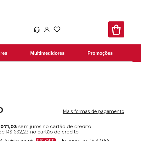
res
Multimedidores
Promoções
0
Mais formas de pagamento
.071,03
sem juros no cartão de crédito
de
R$ 632,23
no cartão de crédito
Economize
R$ 310,66
44
à vista no pix
5% OFF