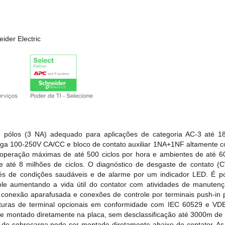
ider Electric
 3 pólos (3 NA) adequado para aplicações de categoria AC-3 at
rga 100-250V CA/CC e bloco de contato auxiliar 1NA+1NF altamente co
operação máximas de até 500 ciclos por hora e ambientes de até 60°
e até 8 milhões de ciclos. O diagnóstico de desgaste de contato 
és de condições saudáveis e de alarme por um indicador LED. É po
trole aumentando a vida útil do contator com atividades de manuten
m conexão aparafusada e conexões de controle por terminais push-in 
rturas de terminal opcionais em conformidade com IEC 60529 e VD
 montado diretamente na placa, sem desclassificação até 3000m de a
elé de sobrecarga pode ser montado diretamente abaixo do contator