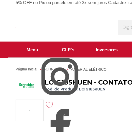
5% OFF no Pix ou parcele em até 3x sem juros
Cadastre- s
Menu
CLP's
Inversores
Página Inicial
SCHNEIDER
MATERIAL ELÉTRICO
LC1G185KUEN - CONTATO
Cod. do Produto: LC1G185KUEN