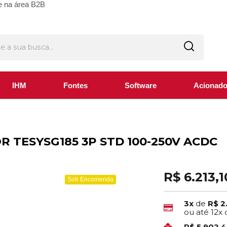
e na área B2B
IHM
Fontes
Software
Acionado
R TESYSG185 3P STD 100-250V ACDC
R$ 6.213,1
Sob Encomenda
3x
de
R$ 2
ou até
12x
R$ 5.902,