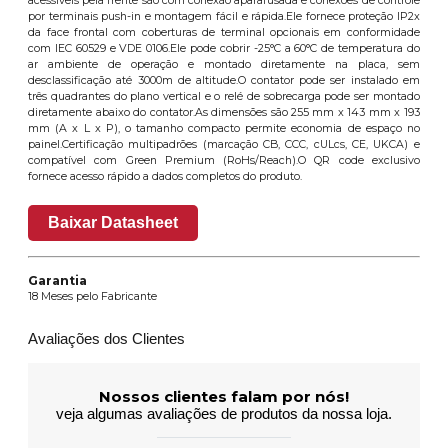
acessíveis pela frente são com conexão aparafusada e conexões de controle
por terminais push-in e montagem fácil e rápida.Ele fornece proteção IP2x
da face frontal com coberturas de terminal opcionais em conformidade
com IEC 60529 e VDE 0106.Ele pode cobrir -25°C a 60°C de temperatura do
ar ambiente de operação e montado diretamente na placa, sem
desclassificação até 3000m de altitude.O contator pode ser instalado em
três quadrantes do plano vertical e o relé de sobrecarga pode ser montado
diretamente abaixo do contator.As dimensões são 255 mm x 143 mm x 193
mm (A x L x P), o tamanho compacto permite economia de espaço no
painel.Certificação multipadrões (marcação CB, CCC, cULcs, CE, UKCA) e
compatível com Green Premium (RoHs/Reach).O QR code exclusivo
fornece acesso rápido a dados completos do produto.
Baixar Datasheet
Garantia
18 Meses pelo Fabricante
Avaliações dos Clientes
Nossos clientes falam por nós!
veja algumas avaliações de produtos da nossa loja.