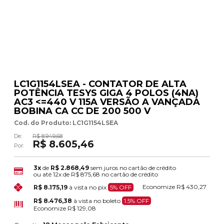
LC1G1154LSEA - CONTATOR DE ALTA
POTÊNCIA TESYS GIGA 4 POLOS (4NA)
AC3 <=440 V 115A VERSÃO A VANÇADA
BOBINA CA CC DE 200 500 V
Cod. do Produto: LC1G1154LSEA
De:
R$ 8.949,68
R$ 8.605,46
Por:
3x
de
R$ 2.868,49
sem juros no cartão de crédito
ou até
12x
de
R$ 875,68
no cartão de crédito
Economize
R$ 430,27
R$ 8.175,19
à vista no pix
5% OFF
R$ 8.476,38
à vista no boleto
1.5% OFF
Economize
R$ 129,08