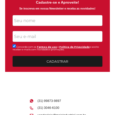
Cadastre-se e Aproveite!
Se inscreva em nossa Newsletter e receba as novidades!
Concordo com os
Termos de uso
e
Politica de Privacidade
e aceito
receber e-mails com novidades e promoções.
CADASTRAR
(31) 99873-9897
(31) 3046-6100