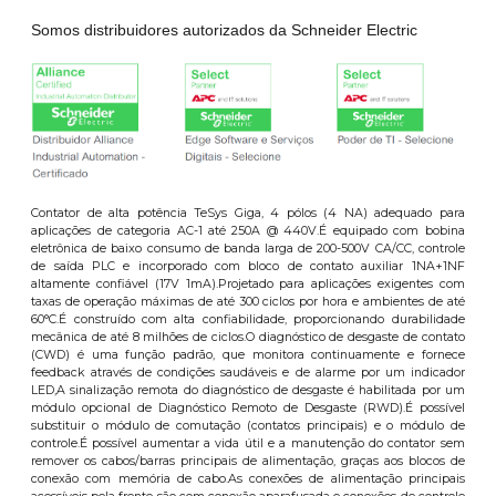
Somos distribuidores autorizados da Schneider Electric
Contator de alta potência TeSys Giga, 4 pólos (4 NA) adequado para
aplicações de categoria AC-1 até 250A @ 440V.É equipado com bobina
eletrônica de baixo consumo de banda larga de 200-500V CA/CC, controle
de saída PLC e incorporado com bloco de contato auxiliar 1NA+1NF
altamente confiável (17V 1mA).Projetado para aplicações exigentes com
taxas de operação máximas de até 300 ciclos por hora e ambientes de até
60°C.É construído com alta confiabilidade, proporcionando durabilidade
mecânica de até 8 milhões de ciclos.O diagnóstico de desgaste de contato
(CWD) é uma função padrão, que monitora continuamente e fornece
feedback através de condições saudáveis e de alarme por um indicador
LED,A sinalização remota do diagnóstico de desgaste é habilitada por um
módulo opcional de Diagnóstico Remoto de Desgaste (RWD).É possível
substituir o módulo de comutação (contatos principais) e o módulo de
controle.É possível aumentar a vida útil e a manutenção do contator sem
remover os cabos/barras principais de alimentação, graças aos blocos de
conexão com memória de cabo.As conexões de alimentação principais