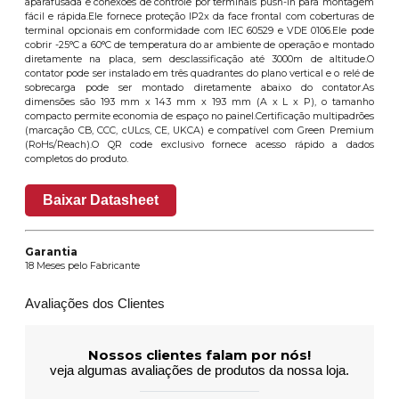
aparafusada e conexões de controle por terminais push-in para montagem
fácil e rápida.Ele fornece proteção IP2x da face frontal com coberturas de
terminal opcionais em conformidade com IEC 60529 e VDE 0106.Ele pode
cobrir -25°C a 60°C de temperatura do ar ambiente de operação e montado
diretamente na placa, sem desclassificação até 3000m de altitude.O
contator pode ser instalado em três quadrantes do plano vertical e o relé de
sobrecarga pode ser montado diretamente abaixo do contator.As
dimensões são 193 mm x 143 mm x 193 mm (A x L x P), o tamanho
compacto permite economia de espaço no painel.Certificação multipadrões
(marcação CB, CCC, cULcs, CE, UKCA) e compatível com Green Premium
(RoHs/Reach).O QR code exclusivo fornece acesso rápido a dados
completos do produto.
Baixar Datasheet
Garantia
18 Meses pelo Fabricante
Avaliações dos Clientes
Nossos clientes falam por nós!
veja algumas avaliações de produtos da nossa loja.