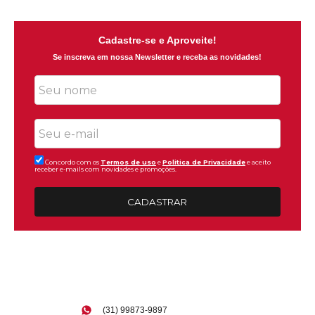
Cadastre-se e Aproveite!
Se inscreva em nossa Newsletter e receba as novidades!
Concordo com os
Termos de uso
e
Politica de Privacidade
e aceito
receber e-mails com novidades e promoções.
CADASTRAR
(31) 99873-9897