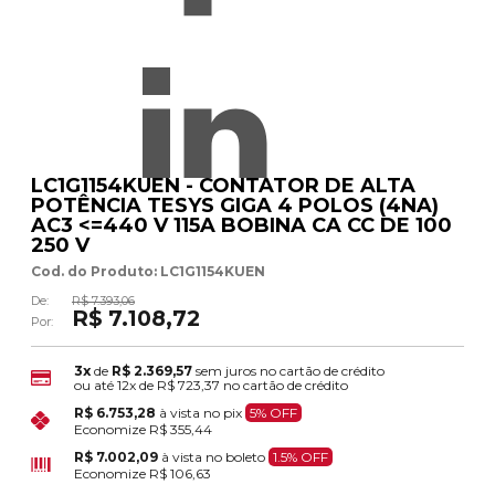
LC1G1154KUEN - CONTATOR DE ALTA
POTÊNCIA TESYS GIGA 4 POLOS (4NA)
AC3 <=440 V 115A BOBINA CA CC DE 100
250 V
Cod. do Produto: LC1G1154KUEN
De:
R$ 7.393,06
R$ 7.108,72
Por:
3x
de
R$ 2.369,57
sem juros no cartão de crédito
ou até
12x
de
R$ 723,37
no cartão de crédito
R$ 6.753,28
à vista no pix
5% OFF
Economize
R$ 355,44
R$ 7.002,09
à vista no boleto
1.5% OFF
Economize
R$ 106,63