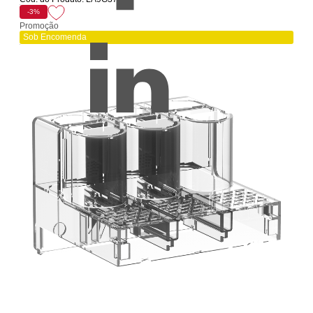
-3%
Promoção
Sob Encomenda