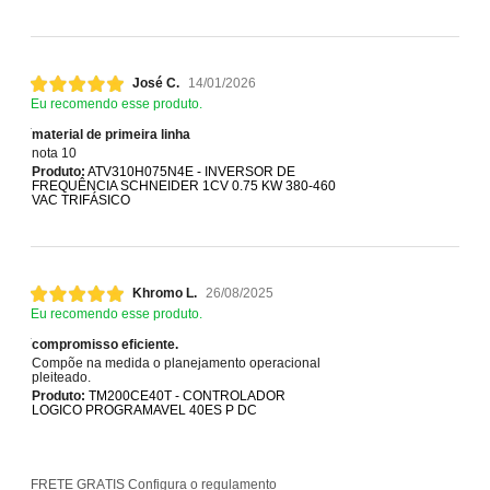
José C.
14/01/2026
Eu recomendo esse produto.
material de primeira linha
nota 10
Produto:
ATV310H075N4E - INVERSOR DE
FREQUÊNCIA SCHNEIDER 1CV 0.75 KW 380-460
VAC TRIFÁSICO
Khromo L.
26/08/2025
Eu recomendo esse produto.
compromisso eficiente.
Compõe na medida o planejamento operacional
pleiteado.
Produto:
TM200CE40T - CONTROLADOR
LOGICO PROGRAMAVEL 40ES P DC
FRETE GRÁTIS
Configura o regulamento
PAR