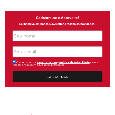
Cadastre-se e Aproveite!
Se inscreva em nossa Newsletter e receba as novidades!
Concordo com os
Termos de uso
e
Politica de Privacidade
e aceito
receber e-mails com novidades e promoções.
CADASTRAR