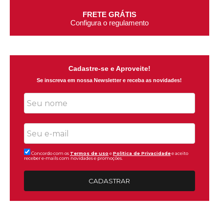
FRETE GRÁTIS
Configura o regulamento
Cadastre-se e Aproveite!
Se inscreva em nossa Newsletter e receba as novidades!
Concordo com os
Termos de uso
e
Politica de Privacidade
e aceito
receber e-mails com novidades e promoções.
CADASTRAR