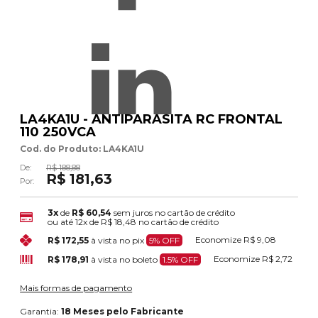
LA4KA1U - ANTIPARASITA RC FRONTAL
110 250VCA
Cod. do Produto: LA4KA1U
De:
R$ 188,88
R$ 181,63
Por:
3x
de
R$ 60,54
sem juros no cartão de crédito
ou até
12x
de
R$ 18,48
no cartão de crédito
Economize
R$ 9,08
R$ 172,55
à vista no pix
5% OFF
Economize
R$ 2,72
R$ 178,91
à vista no boleto
1.5% OFF
Mais formas de pagamento
Garantia:
18 Meses pelo Fabricante