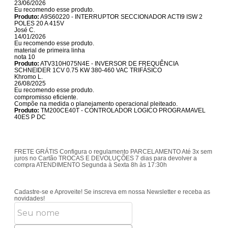
23/06/2026
Eu recomendo esse produto.
Produto:
A9S60220 - INTERRUPTOR SECCIONADOR ACTI9 ISW 2
POLES 20 A 415V
José C.
14/01/2026
Eu recomendo esse produto.
material de primeira linha
nota 10
Produto:
ATV310H075N4E - INVERSOR DE FREQUÊNCIA
SCHNEIDER 1CV 0.75 KW 380-460 VAC TRIFÁSICO
Khromo L.
26/08/2025
Eu recomendo esse produto.
compromisso eficiente.
Compõe na medida o planejamento operacional pleiteado.
Produto:
TM200CE40T - CONTROLADOR LOGICO PROGRAMAVEL
40ES P DC
FRETE GRÁTIS
Configura o regulamento
PARCELAMENTO
Até 3x sem
juros no Cartão
TROCAS E DEVOLUÇÕES
7 dias para devolver a
compra
ATENDIMENTO
Segunda à Sexta 8h às 17:30h
Cadastre-se e Aproveite!
Se inscreva em nossa Newsletter e receba as
novidades!