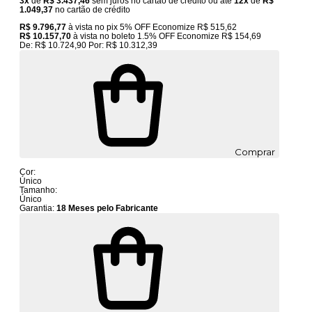
3x
de
R$ 3.437,46
sem juros no cartão de crédito
ou até
12x
de
R$
1.049,37
no cartão de crédito
R$ 9.796,77
à vista no pix
5% OFF
Economize
R$ 515,62
R$ 10.157,70
à vista no boleto
1.5% OFF
Economize
R$ 154,69
De:
R$ 10.724,90
Por:
R$ 10.312,39
Comprar
Cor:
Único
Tamanho:
Único
Garantia:
18 Meses pelo Fabricante