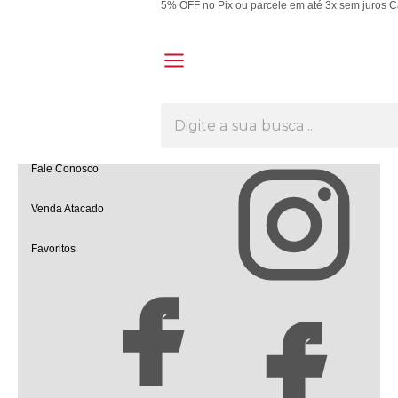
5% OFF no Pix ou parcele em até 3x sem juros
C
Olá Visitante!
Acesse sua conta e pedidos
Página Inicial
Quem Somos
Como Comprar
Fale Conosco
Venda Atacado
Favoritos