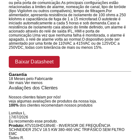
ou pela porta de comunicação.As principais configurações estão
relacionadas a limites de alarme, nomeação de canal, tipo de toróide
(tipo Vigilohm ou outros compatíveis), tempo de filtragem.Por
alimentador, apresenta resistência de isolamento de 100 ohms a 250
kilohms e capacitância de fuga de 1 a 15 microfarad.O autoteste é
iniciado automaticamente a cada 5 horas e sob demanda.Caso a
resistência de isolamento caia abaixo do limite definido, um alarme é
acionado através do relé de saída IFL, HMI e porta de
comunicação.Uma vez que nenhuma falha é monitorada, o alarme é
apagado, o relé de alarme volta ao normal.O dispositivo pode ser
alimentado por uma fonte de 110VAC a 415VAC ou de 125VDC a
250VDC, todas com tolerância de mais ou menos 15%.
Baixar Datasheet
Garantia
18 Meses pelo Fabricante
Ver mais
Ver menos
Avaliações dos Clientes
Nossos clientes falam por nós!
veja algumas avaliações de produtos da nossa loja.
100%
dos clientes recomendam nossos produtos
Lumilux L.
17/07/2026
Eu recomendo esse produto.
Produto:
ATV310HD18N4E - INVERSOR DE FREQUÊNCIA
SCHNEIDER 25CV 18.5 KW 380-460 VAC TRIFÁSICO SEM FILTRO
EMC
Tadeu R.