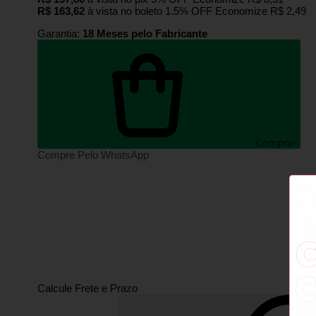
R$ 163,62
à vista no boleto
1.5% OFF
Economize
R$ 2,49
Garantia:
18 Meses pelo Fabricante
Comprar
Compre Pelo WhatsApp
Calcule Frete e Prazo