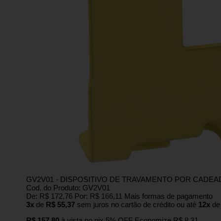
GV2V01 - DISPOSITIVO DE TRAVAMENTO POR CADEA
Cod. do Produto: GV2V01
De:
R$ 172,76
Por:
R$ 166,11
Mais formas de pagamento
3x
de
R$ 55,37
sem juros no cartão de crédito
ou até
12x
d
R$ 157,80
à vista no pix
5% OFF
Economize
R$ 8,31