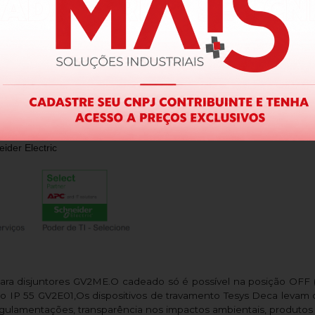
ider Electric
ara disjuntores GV2ME.O cadeado só é possível na posição OFF (
ção IP 55 GV2E01,Os dispositivos de travamento Tesys Deca leva
ulamentações, transparência nos impactos ambientais, produtos c