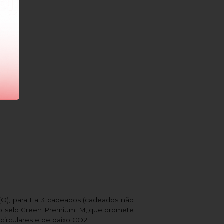
O), para 1 a 3 cadeados (cadeados não
m o selo Green PremiumTM,,que promete
irculares e de baixo CO2.