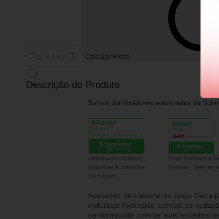
Calcular Frete
Descrição do Produto
Somos distribuidores autorizados da Schne
Acessório de travamento Tesys Deca p
incluídos).Fornecido com kit de veda
conformidade com as mais recentes reg