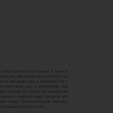
 Tesys Deca GV.Ele possui 3 fases e
stos por disjuntores de motor GV2 ou
as de derivação para o paralelismo de 2
recomendada para a alimentação dos
er utilizada no interior de quadros de
oncebidos e testados para funcionar em
o selo Green PremiumTM,,que promete
irculares e de baixo CO2.