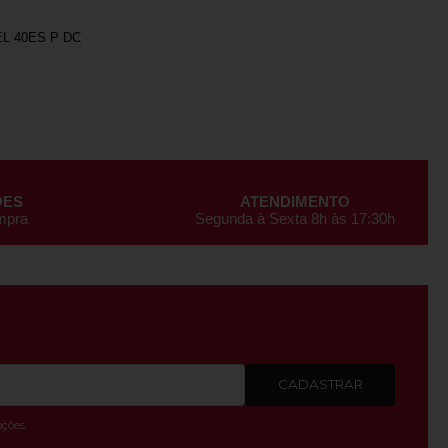
L 40ES P DC
ÕES
ATENDIMENTO
ompra
Segunda à Sexta 8h às 17:30h
CADASTRAR
ções.