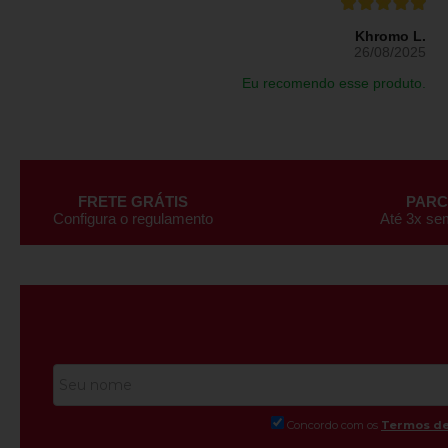
Khromo L.
26/08/2025
Eu recomendo esse produto.
FRETE GRÁTIS
PAR
Configura o regulamento
Até 3x se
Concordo com os
Termos de