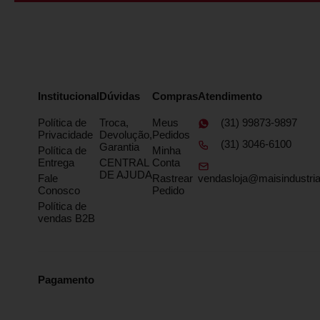
Institucional
Dúvidas
Compras
Atendimento
Política de
Troca,
Meus
(31) 99873-9897
Privacidade
Devolução,
Pedidos
(31) 3046-6100
Garantia
Política de
Minha
Entrega
CENTRAL
Conta
DE AJUDA
Fale
Rastrear
vendasloja@maisindustria
Conosco
Pedido
Política de
vendas B2B
Pagamento