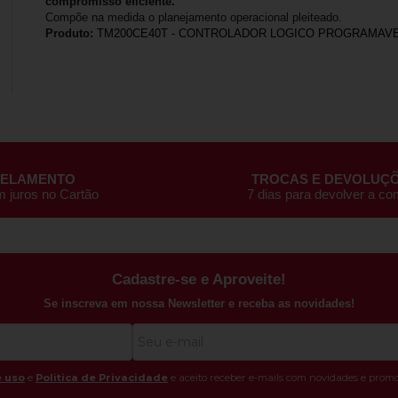
compromisso eficiente.
Compõe na medida o planejamento operacional pleiteado.
Produto:
TM200CE40T - CONTROLADOR LOGICO PROGRAMAVE
CELAMENTO
TROCAS E DEVOLUÇ
m juros no Cartão
7 dias para devolver a c
Cadastre-se e Aproveite!
Se inscreva em nossa Newsletter e receba as novidades!
 uso
e
Politica de Privacidade
e aceito receber e-mails com novidades e promo