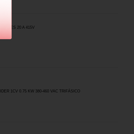
 POLES 20 A 415V
ER 1CV 0.75 KW 380-460 VAC TRIFÁSICO