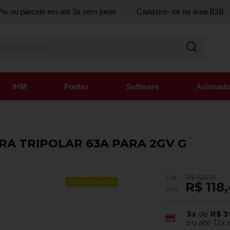
ix ou parcele em até 3x sem juros
Cadastre- se na área B2B
IHM
Fontes
Software
Acionado
RA TRIPOLAR 63A PARA 2GV G
De:
R$ 123,21
Sob Encomenda
R$ 118
Por:
3x
de
R$ 3
ou até
12x