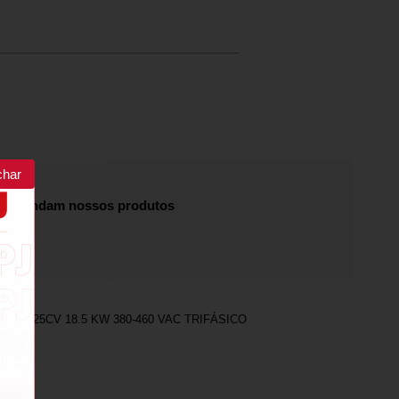
char
recomendam nossos produtos
DER 25CV 18.5 KW 380-460 VAC TRIFÁSICO