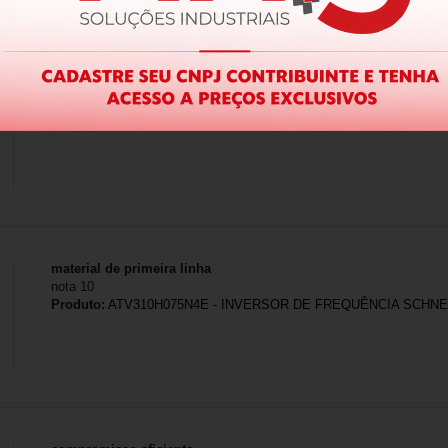
Produto:
A9S60220 - INTERRUPTOR SECCIONADOR ACTI9 ISW 2
material de primeira linha
nota 10
Produto:
ATV310H075N4E - INVERSOR DE FREQUÊNCIA SCHNEID