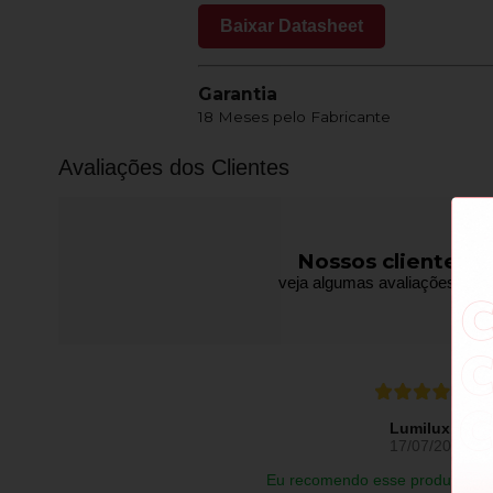
Baixar Datasheet
Garantia
18 Meses pelo Fabricante
Avaliações dos Clientes
Nossos clientes f
veja algumas avaliações de pr
Lumilux L.
17/07/2026
Eu recomendo esse produto.