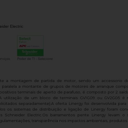
ider Electric
ite a montagem de partida de motor, sendo um accessorio do
o paralela a montante de grupos de motores de arranque compo
positivos terminais de aperto de parafuso, é composto por 2 saíd
A utilização de um bloco de terminais GV1G09 ou GV2G05 é 
icitados separadamente).A oferta Linergy foi desenvolvida para s
Todos os sistemas de distribuição e ligação de Linergy foram c
os Schneider Electric.Os barramentos pente Linergy levam 
ulamentações, transparência nos impactos ambientais, produtos c