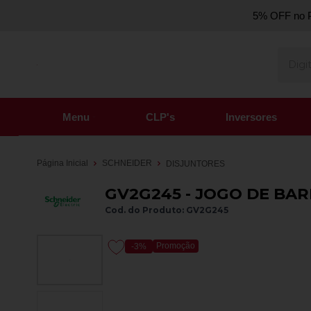
5% OFF no P
Menu
CLP's
Inversores
Página Inicial
SCHNEIDER
DISJUNTORES
GV2G245 - JOGO DE BAR
Cod. do Produto: GV2G245
Promoção
-3%