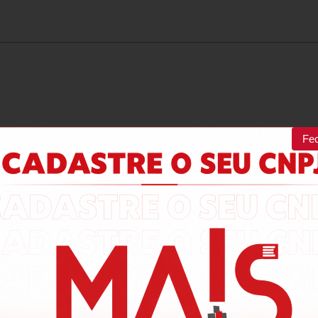
Fe
100%
dos clientes 
alam por nós!
odutos da nossa loja.
Produto:
ATV310HD18N4E - INVERSOR DE FREQUÊNCIA SCHNEI
SEM FILTRO EMC