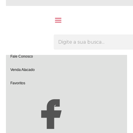
Olá Visitante!
Acesse sua conta e pedidos
Página Inicial
Quem Somos
Como Comprar
Fale Conosco
Venda Atacado
Favoritos