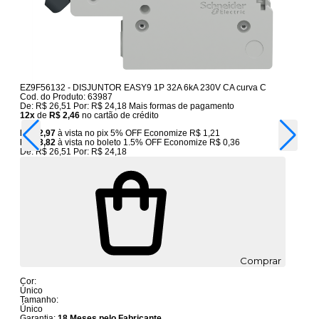
EZ9F56132 - DISJUNTOR EASY9 1P 32A 6kA 230V CA curva C
Cod. do Produto: 63987
De:
R$ 26,51
Por:
R$ 24,18
Mais formas de pagamento
12x
de
R$ 2,46
no cartão de crédito
R$ 22,97
à vista no pix
5% OFF
Economize
R$ 1,21
R$ 23,82
à vista no boleto
1.5% OFF
Economize
R$ 0,36
De:
R$ 26,51
Por:
R$ 24,18
Comprar
Cor:
Único
Tamanho:
Único
Garantia:
18 Meses pelo Fabricante