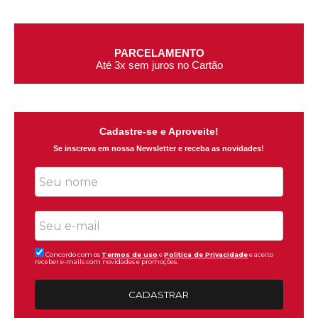
PARCELAMENTO
Até 3x sem juros no Cartão
Cadastre-se e Aproveite!
Se inscreva em nossa Newsletter e receba as novidades!
Concordo com os
Termos de uso
e
Politica de Privacidade
e aceito
receber e-mails com novidades e promoções.
CADASTRAR