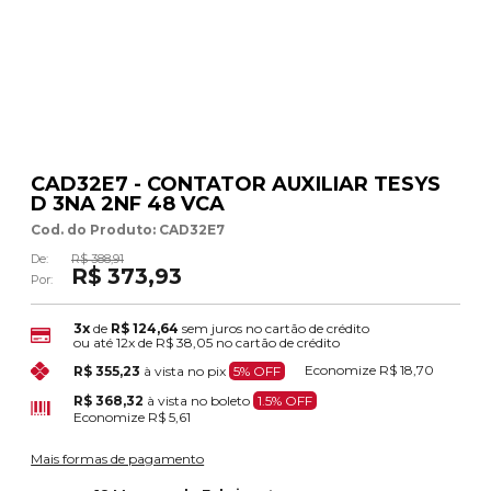
CAD32E7 - CONTATOR AUXILIAR TESYS
D 3NA 2NF 48 VCA
Cod. do Produto: CAD32E7
De:
R$ 388,91
R$ 373,93
Por:
3x
de
R$ 124,64
sem juros no cartão de crédito
ou até
12x
de
R$ 38,05
no cartão de crédito
Economize
R$ 18,70
R$ 355,23
à vista no pix
5% OFF
R$ 368,32
à vista no boleto
1.5% OFF
Economize
R$ 5,61
Mais formas de pagamento