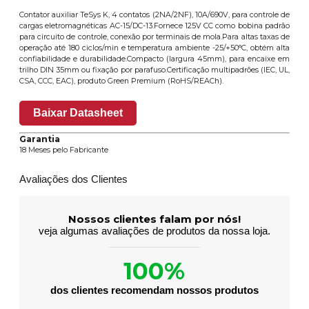
Contator auxiliar TeSys K, 4 contatos (2NA/2NF), 10A/690V, para controle de
cargas eletromagnéticas AC-15/DC-13.Fornece 125V CC como bobina padrão
para circuito de controle, conexão por terminais de mola.Para altas taxas de
operação até 180 ciclos/min e temperatura ambiente -25/+50°C, obtém alta
confiabilidade e durabilidade.Compacto (largura 45mm), para encaixe em
trilho DIN 35mm ou fixação por parafuso.Certificação multipadrões (IEC, UL,
CSA, CCC, EAC), produto Green Premium (RoHS/REACh).
Baixar Datasheet
Garantia
18 Meses pelo Fabricante
Avaliações dos Clientes
Nossos clientes falam por nós!
veja algumas avaliações de produtos da nossa loja.
100%
dos clientes recomendam nossos produtos