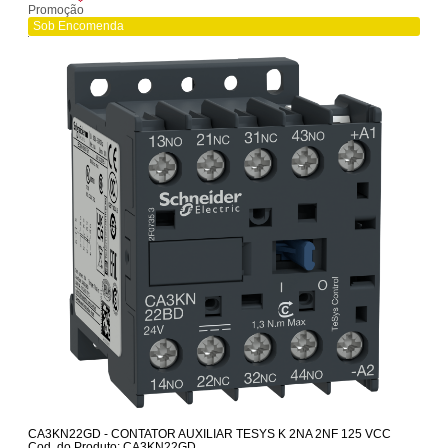
Promoção
Sob Encomenda
CA3KN22GD - CONTATOR AUXILIAR TESYS K 2NA 2NF 125 VCC
Cod. do Produto: CA3KN22GD