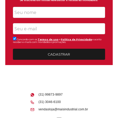
Se inscreva em nossa Newsletter e receba as novidades!
Concordo com os
Termos de uso
e
Politica de Privacidade
e aceito
receber e-mails com novidades e promoções.
CADASTRAR
(31) 99873-9897
(31) 3046-6100
vendasloja@maisindustrial.com.br