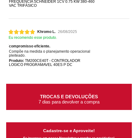
FREQUÊNCIA SCHNEIDER 1CV 0.75 KW 380-460
VAC TRIFÁSICO
Khromo L.
26/08/2025
Eu recomendo esse produto.
compromisso eficiente.
Compõe na medida o planejamento operacional
pleiteado.
Produto:
TM200CE40T - CONTROLADOR
LOGICO PROGRAMAVEL 40ES P DC
TROCAS E DEVOLUÇÕES
7 dias para devolver a compra
Cadastre-se e Aproveite!