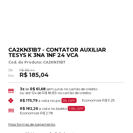
CA2KN31B7 - CONTATOR AUXILIAR
TESYS K 3NA 1NF 24 VCA
Cod. do Produto: CA2KN31B7
De:
R$ 192,44
R$ 185,04
Por:
3x
de
R$ 61,68
sem juros no cartão de crédito
ou até
12x
de
R$ 18,83
no cartão de crédito
Economize
R$ 9,25
R$ 175,79
à vista no pix
5% OFF
R$ 182,26
à vista no boleto
1.5% OFF
Economize
R$ 2,78
Mais formas de pagamento