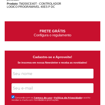
Produto:
TM200CE40T - CONTROLADOR
LOGICO PROGRAMAVEL 40ES P DC
FRETE GRÁTIS
Configura o regulamento
Cadastre-se e Aproveite!
Se inscreva em nossa Newsletter e receba as novidades!
Concordo com os
Termos de uso
e
Politica de Privacidade
e aceito
receber e-mails com novidades e promoções.