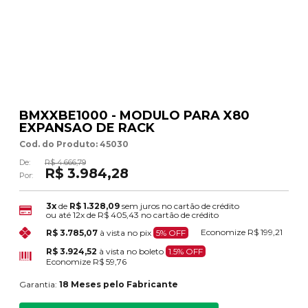
BMXXBE1000 - MODULO PARA X80
EXPANSAO DE RACK
Cod. do Produto: 45030
De:
R$ 4.666,79
R$ 3.984,28
Por:
3x
de
R$ 1.328,09
sem juros no cartão de crédito
ou até
12x
de
R$ 405,43
no cartão de crédito
Economize
R$ 199,21
R$ 3.785,07
à vista no pix
5% OFF
R$ 3.924,52
à vista no boleto
1.5% OFF
Economize
R$ 59,76
Garantia:
18 Meses pelo Fabricante