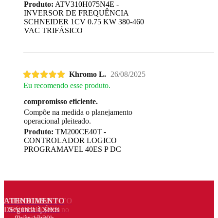
Produto:
ATV310H075N4E -
INVERSOR DE FREQUÊNCIA
SCHNEIDER 1CV 0.75 KW 380-460
VAC TRIFÁSICO
Khromo L.
26/08/2025
Eu recomendo esse produto.
compromisso eficiente.
Compõe na medida o planejamento
operacional pleiteado.
Produto:
TM200CE40T -
CONTROLADOR LOGICO
PROGRAMAVEL 40ES P DC
PARCELAMENTO
ATENDIMENTO
TROCAS E
DEVOLUÇÕES
Até 3x sem juros no
Segunda à Sexta