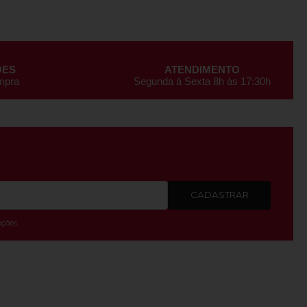
ÕES
ATENDIMENTO
ompra
Segunda à Sexta 8h às 17:30h
CADASTRAR
ções.