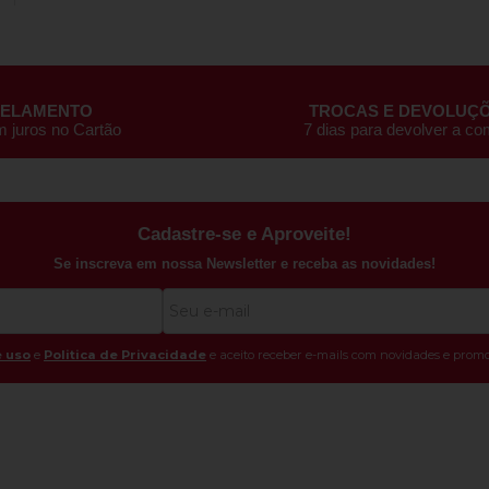
CELAMENTO
TROCAS E DEVOLUÇ
m juros no Cartão
7 dias para devolver a c
Cadastre-se e Aproveite!
Se inscreva em nossa Newsletter e receba as novidades!
 uso
e
Politica de Privacidade
e aceito receber e-mails com novidades e promo