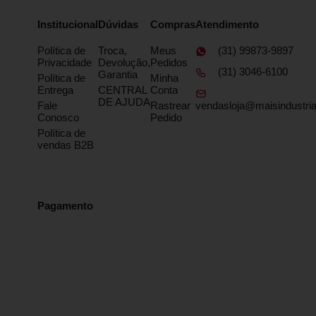
Institucional
Dúvidas
Compras
Atendimento
Política de
Troca,
Meus
(31) 99873-9897
Privacidade
Devolução,
Pedidos
(31) 3046-6100
Garantia
Política de
Minha
Entrega
CENTRAL
Conta
DE AJUDA
Fale
Rastrear
vendasloja@maisindustria
Conosco
Pedido
Política de
vendas B2B
Pagamento