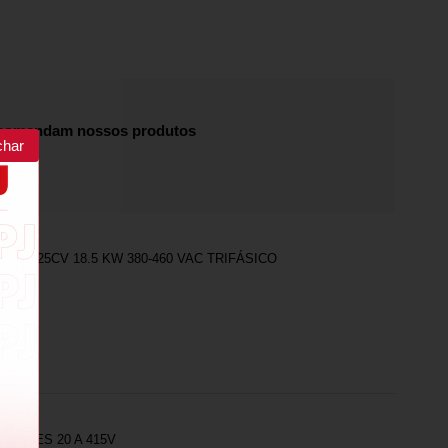
recomendam nossos produtos
char
DER 25CV 18.5 KW 380-460 VAC TRIFÁSICO
 POLES 20 A 415V