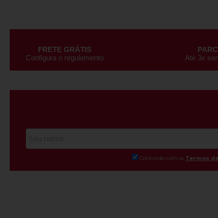
FRETE GRÁTIS
PAR
Configura o regulamento
Até 3x se
Concordo com os
Termos de