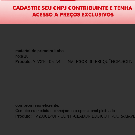
material de primeira linha
nota 10
Produto:
ATV310H075N4E - INVERSOR DE FREQUÊNCIA SCHNEID
compromisso eficiente.
Compõe na medida o planejamento operacional pleiteado.
Produto:
TM200CE40T - CONTROLADOR LOGICO PROGRAMAVE