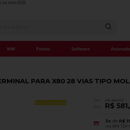
e na área B2B
IHM
Fontes
Software
Acionado
RMINAL PARA X80 28 VIAS TIPO MO
De:
R$ 681,07
Sob Encomenda
R$ 581
Por:
3x
de
R$ 1
ou até
12x