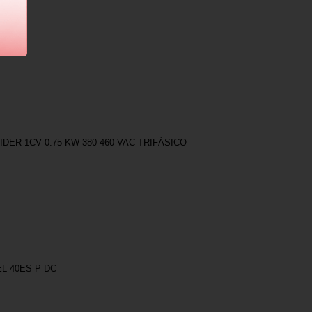
ER 1CV 0.75 KW 380-460 VAC TRIFÁSICO
L 40ES P DC