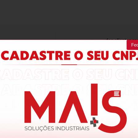
100%
dos clientes 
alam por nós!
Fe
odutos da nossa loja.
Produto:
ATV310HD18N4E - INVERSOR DE FREQUÊNCIA SCHNEI
SEM FILTRO EMC
Produto:
A9S60220 - INTERRUPTOR SECCIONADOR ACTI9 ISW 2