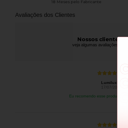
18 Meses pelo Fabricante
Avaliações dos Clientes
Nossos clientes f
veja algumas avaliações de pr
Lumilux L.
17/07/2026
Eu recomendo esse produto.