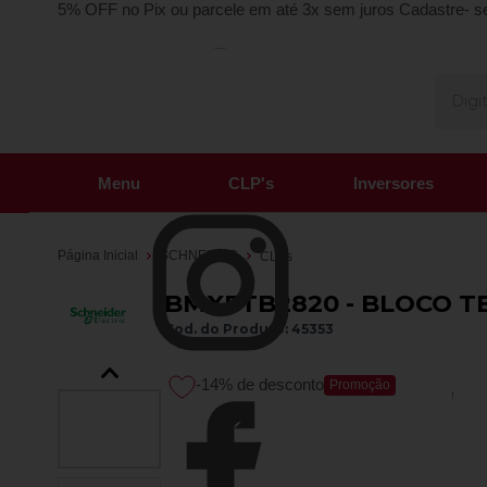
5% OFF no Pix ou parcele em até 3x sem juros
Cadastre- s
Menu
CLP's
Inversores
Página Inicial
SCHNEIDER
CLPs
BMXFTB2820 - BLOCO TE
Cod. do Produto: 45353
-14%
de desconto
Promoção