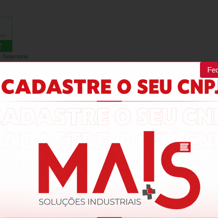
Fe
ros, faz parte da linha Modicon X80 e é compatível com os control
uadores ou terminais e os módulos de E/S, facilitando a transição fi
 de peças de reposição, os custos de manutenção e de treinamento. 
to, bens de consumo embalados, mineração, minerais, metais, data ce