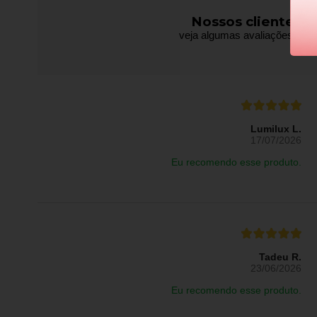
Nossos clientes f
veja algumas avaliações de pr
Lumilux L.
17/07/2026
Eu recomendo esse produto.
Tadeu R.
23/06/2026
Eu recomendo esse produto.