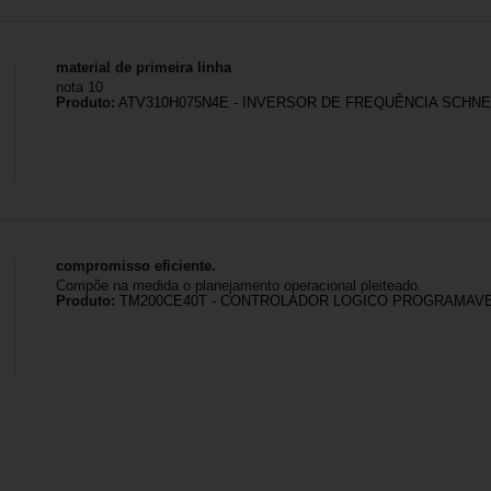
material de primeira linha
nota 10
Produto:
ATV310H075N4E - INVERSOR DE FREQUÊNCIA SCHNEID
compromisso eficiente.
Compõe na medida o planejamento operacional pleiteado.
Produto:
TM200CE40T - CONTROLADOR LOGICO PROGRAMAVE