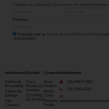
Cadastre-se e Aproveite!
Se inscreva em nossa Newsletter 
Endereço:
Concordo com os
Termos de uso
e
Politica de Privacidad
CADASTRAR
Institucional
Dúvidas
Compras
Atendimento
Política de
Troca,
Meus
(31) 99873-9897
Privacidade
Devolução,
Pedidos
(31) 3046-6100
Garantia
Política de
Minha
Entrega
CENTRAL
Conta
DE AJUDA
Fale
Rastrear
vendasloja@maisindustrial.com
Conosco
Pedido