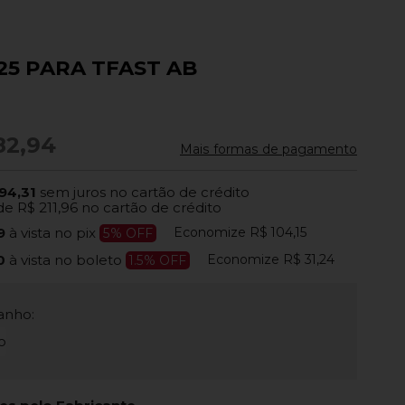
B25 PARA TFAST AB
82,94
Mais formas de pagamento
94,31
sem juros no cartão de crédito
de
R$ 211,96
no cartão de crédito
Economize
R$ 104,15
79
à vista no pix
5% OFF
Economize
R$ 31,24
70
à vista no boleto
1.5% OFF
anho:
o