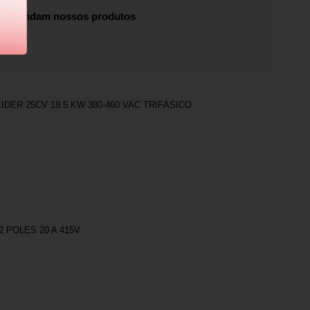
recomendam nossos produtos
DER 25CV 18.5 KW 380-460 VAC TRIFÁSICO
 POLES 20 A 415V