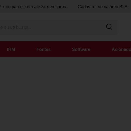
ix ou parcele em até 3x sem juros
Cadastre- se na área B2B
IHM
Fontes
Software
Acionado