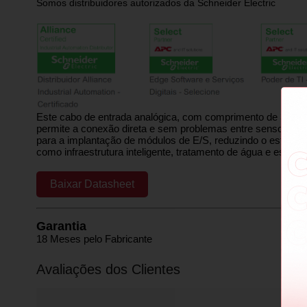
Somos distribuidores autorizados da Schneider Electric
Este cabo de entrada analógica, com comprimento de 3 met
permite a conexão direta e sem problemas entre sensores, at
para a implantação de módulos de E/S, reduzindo o estoque
como infraestrutura inteligente, tratamento de água e esgo
Baixar Datasheet
Garantia
18 Meses pelo Fabricante
Avaliações dos Clientes