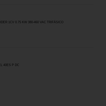
ER 1CV 0.75 KW 380-460 VAC TRIFÁSICO
L 40ES P DC
PARCE