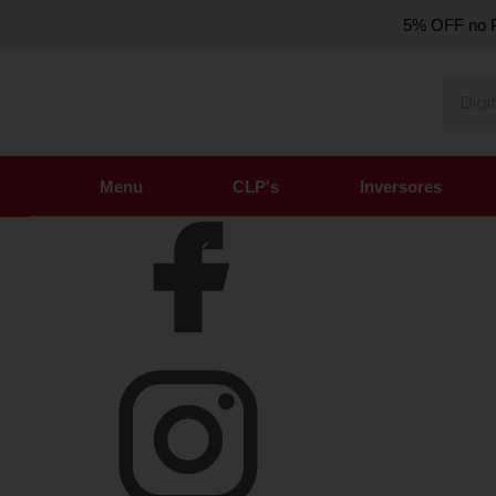
5% OFF no P
Olá Visitante!
Acesse sua conta e pedidos
Página Inicial
Quem Somos
Como Comprar
Fale Conosco
Venda Atacado
Favoritos
Menu
CLP's
Inversores