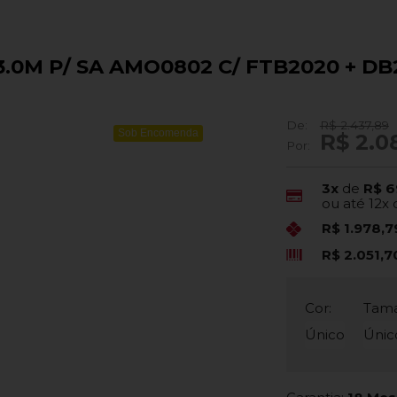
3.0M P/ SA AMO0802 C/ FTB2020 + D
De:
R$ 2.437,89
Sob Encomenda
R$ 2.0
Por:
3x
de
R$ 6
ou até
12x
R$ 1.978,
R$ 2.051,
Cor:
Tam
Único
Únic