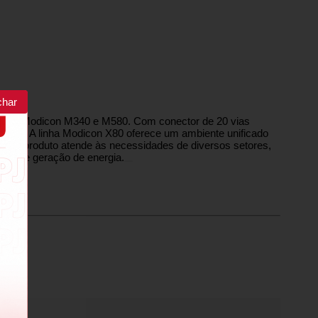
char
adores Modicon M340 e M580. Com conector de 20 vias
o a fio. A linha Modicon X80 oferece um ambiente unificado
Este produto atende às necessidades de diversos setores,
nters e geração de energia.