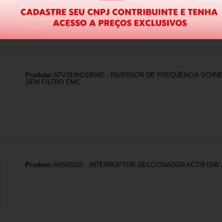
100%
dos clientes 
alam por nós!
odutos da nossa loja.
Produto:
ATV310HD18N4E - INVERSOR DE FREQUÊNCIA SCHNEI
SEM FILTRO EMC
Produto:
A9S60220 - INTERRUPTOR SECCIONADOR ACTI9 ISW 2