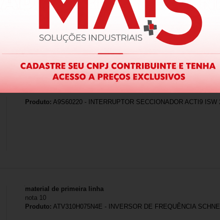
Produto:
ATV310HD18N4E - INVERSOR DE FREQUÊNCIA SCHNEI
SEM FILTRO EMC
Produto:
A9S60220 - INTERRUPTOR SECCIONADOR ACTI9 ISW 2
material de primeira linha
nota 10
Produto:
ATV310H075N4E - INVERSOR DE FREQUÊNCIA SCHNEID