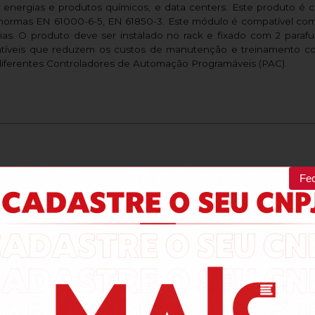
, energias e produtos químicos, e data centers. Este produto é c
normas EN 61000-6-5, EN 61850-3. Este módulo é compatível co
as. O produto deve ser instalado no rack e fixado com 2 para
íveis que reduzem os custos de manutenção e treinamento 
diferentes Controladores de Automação Programáveis (PAC).
Fe
100%
dos clientes 
alam por nós!
odutos da nossa loja.