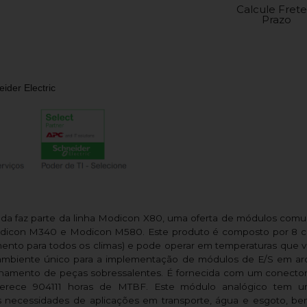
Calcule Frete
Prazo
ider Electric
ada faz parte da linha Modicon X80, uma oferta de módulos com
Modicon M340 e Modicon M580. Este produto é composto por 8 ca
tamento para todos os climas) e pode operar em temperaturas que 
biente único para a implementação de módulos de E/S em arqu
namento de peças sobressalentes. É fornecida com um conector d
oferece 904111 horas de MTBF. Este módulo analógico tem
necessidades de aplicações em transporte, água e esgoto, b