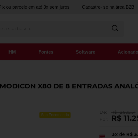
ix ou parcele em até 3x sem juros
Cadastre- se na área B2B
IHM
Fontes
Software
Acionado
 MODICON X80 DE 8 ENTRADAS ANAL
De:
R$ 12.932,51
Sob Encomenda
R$ 11.2
Por:
3x
de
R$ 3