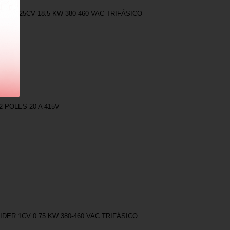
DER 25CV 18.5 KW 380-460 VAC TRIFÁSICO
 POLES 20 A 415V
ER 1CV 0.75 KW 380-460 VAC TRIFÁSICO