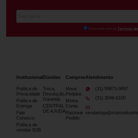
Concordo com os
Termos de
Institucional
Dúvidas
Compras
Atendimento
Política de
Troca,
Meus
(31) 99873-9897
Privacidade
Devolução,
Pedidos
(31) 3046-6100
Garantia
Política de
Minha
Entrega
CENTRAL
Conta
DE AJUDA
Fale
Rastrear
vendasloja@maisindustria
Conosco
Pedido
Política de
vendas B2B