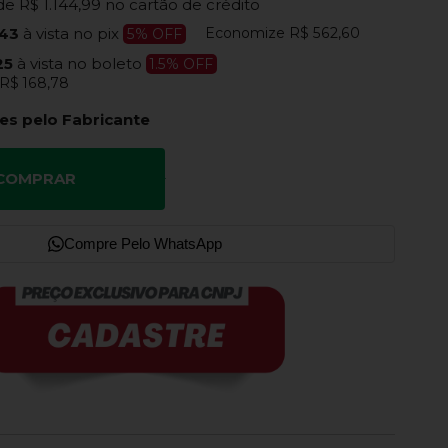
de
R$ 1.144,99
no cartão de crédito
Economize
R$ 562,60
,43
à vista no pix
5% OFF
,25
à vista no boleto
1.5% OFF
R$ 168,78
es pelo Fabricante
COMPRAR
Compre Pelo WhatsApp