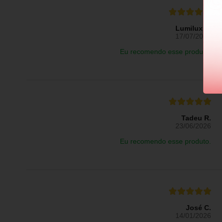
Lumilux L.
17/07/2026
Eu recomendo esse produto.
Tadeu R.
23/06/2026
Eu recomendo esse produto.
José C.
14/01/2026