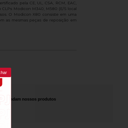
ertificado pela CE, UL, CSA, RCM, EAC,
m CLPs Modicon M340, M580 (E/S local
fusos. O Modicon X80 consiste em uma
com as mesmas peças de reposição em
char
recomendam nossos produtos