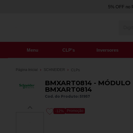
5% OFF no P
Menu
CLP's
Inversores
Página Inicial
SCHNEIDER
CLPs
BMXART0814 - MÓDULO
BMXART0814
Cod. do Produto: 51957
Promoção
-12%