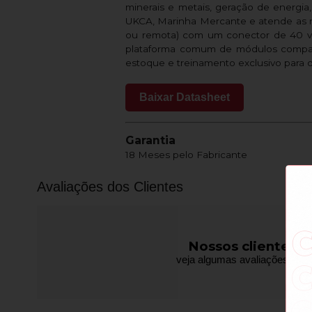
minerais e metais, geração de energia
UKCA, Marinha Mercante e atende as 
ou remota) com um conector de 40 vi
plataforma comum de módulos compat
estoque e treinamento exclusivo para 
Baixar Datasheet
Garantia
18 Meses pelo Fabricante
Avaliações dos Clientes
Nossos clientes f
veja algumas avaliações de pr