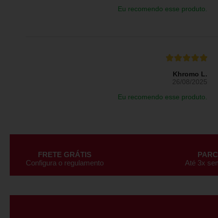
Eu recomendo esse produto.
Khromo L.
26/08/2025
Eu recomendo esse produto.
FRETE GRÁTIS
PAR
Configura o regulamento
Até 3x se