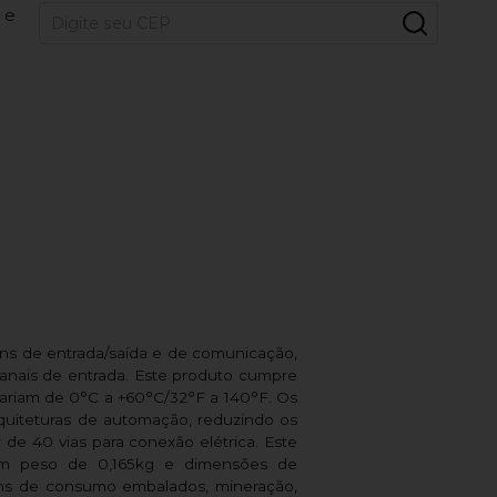
 e
uns de entrada/saída e de comunicação,
nais de entrada. Este produto cumpre
variam de 0°C a +60°C/32°F a 140°F. Os
iteturas de automação, reduzindo os
e 40 vias para conexão elétrica. Este
 um peso de 0,165kg e dimensões de
ens de consumo embalados, mineração,