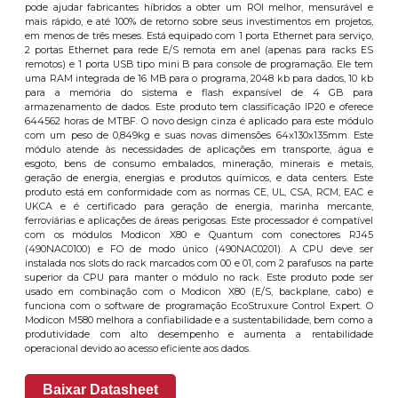
pode ajudar fabricantes híbridos a obter um ROI melhor, mensurável e
mais rápido, e até 100% de retorno sobre seus investimentos em projetos,
em menos de três meses. Está equipado com 1 porta Ethernet para serviço,
2 portas Ethernet para rede E/S remota em anel (apenas para racks ES
remotos) e 1 porta USB tipo mini B para console de programação. Ele tem
uma RAM integrada de 16 MB para o programa, 2048 kb para dados, 10 kb
para a memória do sistema e flash expansível de 4 GB para
armazenamento de dados. Este produto tem classificação IP20 e oferece
644562 horas de MTBF. O novo design cinza é aplicado para este módulo
com um peso de 0,849kg e suas novas dimensões 64x130x135mm. Este
módulo atende às necessidades de aplicações em transporte, água e
esgoto, bens de consumo embalados, mineração, minerais e metais,
geração de energia, energias e produtos químicos, e data centers. Este
produto está em conformidade com as normas CE, UL, CSA, RCM, EAC e
UKCA e é certificado para geração de energia, marinha mercante,
ferroviárias e aplicações de áreas perigosas. Este processador é compatível
com os módulos Modicon X80 e Quantum com conectores RJ45
(490NAC0100) e FO de modo único (490NAC0201). A CPU deve ser
instalada nos slots do rack marcados com 00 e 01, com 2 parafusos na parte
superior da CPU para manter o módulo no rack. Este produto pode ser
usado em combinação com o Modicon X80 (E/S, backplane, cabo) e
funciona com o software de programação EcoStruxure Control Expert. O
Modicon M580 melhora a confiabilidade e a sustentabilidade, bem como a
produtividade com alto desempenho e aumenta a rentabilidade
operacional devido ao acesso eficiente aos dados.
Baixar Datasheet