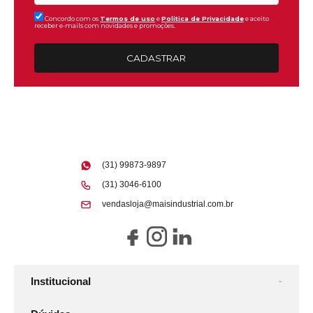
Concordo com os
Termos de uso
e
Politica de Privacidade
e aceito
receber e-mails com novidades e promoções.
CADASTRAR
(31) 99873-9897
(31) 3046-6100
vendasloja@maisindustrial.com.br
Institucional