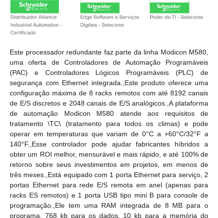
Este processador redundante faz parte da linha Modicon M580,
uma oferta de Controladores de Automação Programáveis
(PAC) e Controladores Lógicos Programáveis (PLC) de
segurança com Ethernet integrada.,Este produto oferece uma
configuração máxima de 8 racks remotos com até 8192 canais
de E/S discretos e 2048 canais de E/S analógicos.,A plataforma
de automação Modicon M580 atende aos requisitos de
tratamento \TC\ (tratamento para todos os climas) e pode
operar em temperaturas que variam de 0°C a +60°C/32°F a
140°F.,Esse controlador pode ajudar fabricantes híbridos a
obter um ROI melhor, mensurável e mais rápido, e até 100% de
retorno sobre seus investimentos em projetos, em menos de
três meses.,Está equipado com 1 porta Ethernet para serviço, 2
portas Ethernet para rede E/S remota em anel (apenas para
racks ES remotos) e 1 porta USB tipo mini B para console de
programação.,Ele tem uma RAM integrada de 8 MB para o
programa, 768 kb para os dados, 10 kb para a memória do