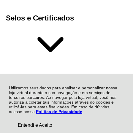
Selos e Certificados
Utilizamos seus dados para analisar e personalizar nossa
loja virtual durante a sua navegação e em serviços de
terceiros parceiros. Ao navegar pela loja virtual, você nos
autoriza a coletar tais informações através do cookies e
Mais Soluções Industriais S.A, Rua Atalydes Moreira de
utilizá-las para estas finalidades. Em caso de dúvidas,
Souza - 1472 - Sala 17 - Civit I - 29168-055 - Serra - ES
acesse nossa
Política de Privacidade
CNPJ: 14.885.815/0002-90 | © Todos os direitos
reservados - Mais Industrial - 2026
De:
R$ 75.050,97
Entendi e Aceito
COMPRAR
R$ 46.466,95
Por: