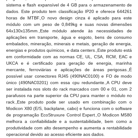
sistema e flash expansível de 4 GB para o armazenamento de
dados. Este produto tem classificação IP20 e oferece 644261
horas de MTBF.,O novo design cinza é aplicado para este
módulo com um peso de 0,849kg e suas novas dimensões
64x130x135mm.,Este módulo atende às necessidades de
aplicações em transporte, água e esgoto, bens de consumo
embalados, mineração, minerais e metais, geração de energia,
energias e produtos químicos, e data centers.,Este produto está
em conformidade com as normas CE, UL, CSA, RCM, EAC e
UKCA e é certificado para geração de energia, marinha
mercante, ferroviárias e aplicações de áreas perigosas.,É
possível usar conectores RJ45 (490NAC0100) e FO de modo
único (490NAC0201) com essa cpu redundante.,A CPU deve
ser instalada nos slots do rack marcados com 00 e 01, com 2
parafusos na parte superior da CPU para manter o módulo no
rack.,Este produto pode ser usado em combinação com o
Modicon X80 (E/S, backplane, cabo) e funciona com o software
de programação EcoStruxure Control Expert.,O Modicon M580
melhora a confiabilidade e a sustentabilidade, bem como a
produtividade com alto desempenho e aumenta a rentabilidade
operacional devido ao acesso eficiente aos dados.