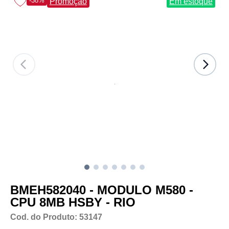
-38%
Promoção
Em estoque
BMEH582040 - MODULO M580 -
CPU 8MB HSBY - RIO
Cod. do Produto: 53147