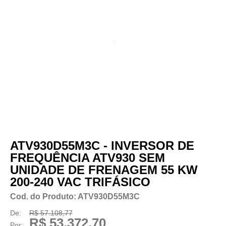
ATV930D55M3C - INVERSOR DE
FREQUÊNCIA ATV930 SEM
UNIDADE DE FRENAGEM 55 KW
200-240 VAC TRIFÁSICO
Cod. do Produto: ATV930D55M3C
De:
R$ 57.108,77
R$ 53.372,70
Por: