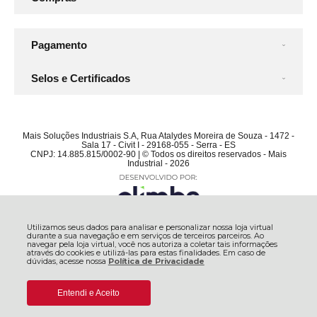
Pagamento
Selos e Certificados
Mais Soluções Industriais S.A, Rua Atalydes Moreira de Souza - 1472 -
Sala 17 - Civit I - 29168-055 - Serra - ES
CNPJ: 14.885.815/0002-90 | © Todos os direitos reservados - Mais
Industrial - 2026
Utilizamos seus dados para analisar e personalizar nossa loja virtual
durante a sua navegação e em serviços de terceiros parceiros. Ao
navegar pela loja virtual, você nos autoriza a coletar tais informações
através do cookies e utilizá-las para estas finalidades. Em caso de
dúvidas, acesse nossa
Política de Privacidade
Entendi e Aceito
De:
R$ 23.570,74
COMPRAR
R$ 22.028,74
Por: