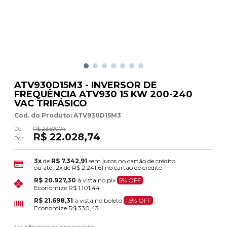
ATV930D15M3 - INVERSOR DE
FREQUÊNCIA ATV930 15 KW 200-240
VAC TRIFÁSICO
Cod. do Produto: ATV930D15M3
De:
R$ 23.570,74
R$ 22.028,74
Por:
3x
de
R$ 7.342,91
sem juros no cartão de crédito
ou até
12x
de
R$ 2.241,61
no cartão de crédito
R$ 20.927,30
à vista no pix
5% OFF
Economize
R$ 1.101,44
R$ 21.698,31
à vista no boleto
1.5% OFF
Economize
R$ 330,43