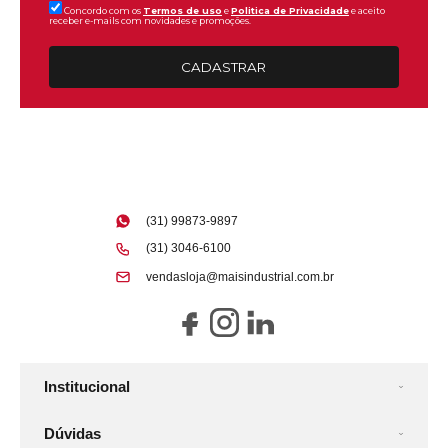
Concordo com os
Termos de uso
e
Politica de Privacidade
e aceito
receber e-mails com novidades e promoções.
CADASTRAR
(31) 99873-9897
(31) 3046-6100
vendasloja@maisindustrial.com.br
Institucional
Dúvidas