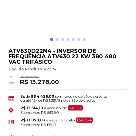
ATV630D22N4 - INVERSOR DE
FREQUÊNCIA ATV630 22 KW 380 480
VAC TRIFÁSICO
Cod. do Produto: 42374
De:
R$ 20.697,78
R$ 13.278,00
Por:
3x
de
R$ 4.426,00
sem juros no cartão de crédito
ou até
12x
de
R$ 1.351,15
no cartão de crédito
R$ 12.614,10
à vista no pix
5% OFF
Economize
R$ 663,90
R$ 13.078,83
à vista no boleto
1.5% OFF
Economize
R$ 199,17