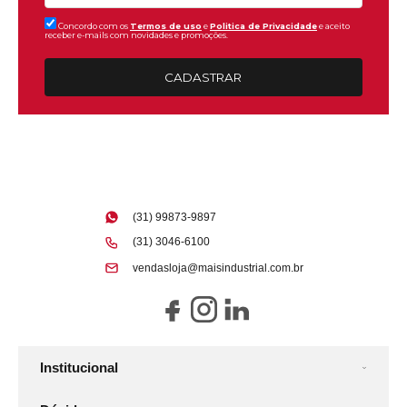
Concordo com os
Termos de uso
e
Politica de Privacidade
e aceito
receber e-mails com novidades e promoções.
CADASTRAR
(31) 99873-9897
(31) 3046-6100
vendasloja@maisindustrial.com.br
Institucional