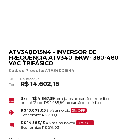
ATV340D15N4 - INVERSOR DE
FREQUÊNCIA ATV340 15KW- 380-480
VAC TRIFÁSICO
Cod. do Produto: ATV340D15N4
De:
R$ 15.332,26
R$ 14.602,16
Por:
3x
de
R$ 4.867,39
sem juros no cartão de crédito
ou até
12x
de
R$ 1.485,89
no cartão de crédito
R$ 13.872,05
à vista no pix
5% OFF
Economize
R$ 730,11
R$ 14.383,13
à vista no boleto
1.5% OFF
Economize
R$ 219,03