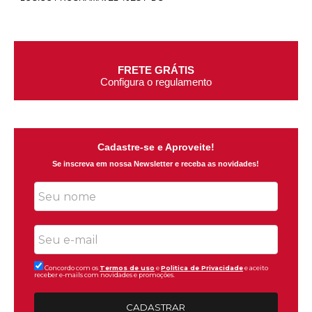
FRETE GRÁTIS
Configura o regulamento
Cadastre-se e Aproveite!
Se inscreva em nossa Newsletter e receba as novidades!
Concordo com os
Termos de uso
e
Politica de Privacidade
e aceito
receber e-mails com novidades e promoções.
CADASTRAR