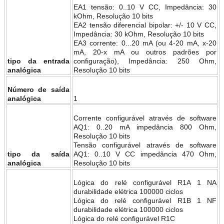
EA1 tensão: 0..10 V CC, Impedância: 30
kOhm, Resolução 10 bits
EA2 tensão diferencial bipolar: +/- 10 V CC,
Impedância: 30 kOhm, Resolução 10 bits
EA3 corrente: 0...20 mA (ou 4-20 mA, x-20
mA, 20-x mA ou outros padrões por
tipo da entrada
configuração), Impedância: 250 Ohm,
analógica
Resolução 10 bits
Número de saída
analógica
1
Corrente configurável através de software
AQ1: 0..20 mA impedância 800 Ohm,
Resolução 10 bits
Tensão configurável através de software
tipo da saída
AQ1: 0..10 V CC impedância 470 Ohm,
analógica
Resolução 10 bits
Lógica do relé configurável R1A 1 NA
durabilidade elétrica 100000 ciclos
Lógica do relé configurável R1B 1 NF
durabilidade elétrica 100000 ciclos
Lógica do relé configurável R1C