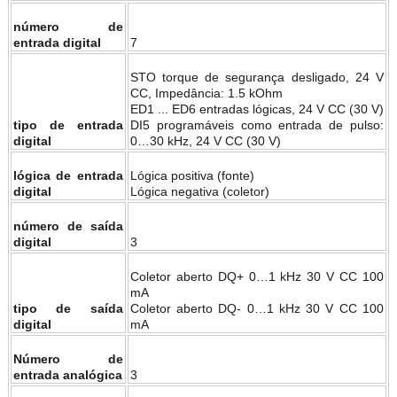
número de
entrada digital
7
STO torque de segurança desligado, 24 V
CC, Impedância: 1.5 kOhm
ED1 ... ED6 entradas lógicas, 24 V CC (30 V)
tipo de entrada
DI5 programáveis ​​como entrada de pulso:
digital
0…30 kHz, 24 V CC (30 V)
lógica de entrada
Lógica positiva (fonte)
digital
Lógica negativa (coletor)
número de saída
digital
3
Coletor aberto DQ+ 0…1 kHz 30 V CC 100
mA
tipo de saída
Coletor aberto DQ- 0…1 kHz 30 V CC 100
digital
mA
Número de
entrada analógica
3