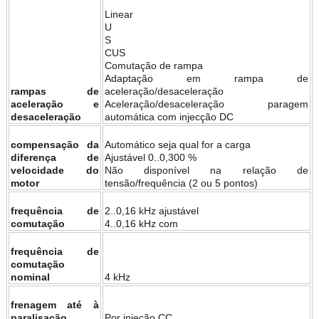
Linear
U
S
CUS
Comutação de rampa
Adaptação em rampa de
rampas de
aceleração/desaceleração
aceleração e
Aceleração/desaceleração paragem
desaceleração
automática com injecção DC
compensação da
Automático seja qual for a carga
diferença de
Ajustável 0..0,300 %
velocidade do
Não disponível na relação de
motor
tensão/frequência (2 ou 5 pontos)
frequência de
2..0,16 kHz ajustável
comutação
4..0,16 kHz com
frequência de
comutação
nominal
4 kHz
frenagem até à
paralisação
Por injeção CC