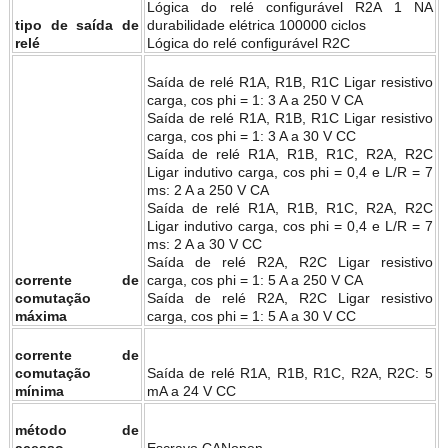
Lógica do relé configurável R2A 1 NA
tipo de saída de
durabilidade elétrica 100000 ciclos
relé
Lógica do relé configurável R2C
Saída de relé R1A, R1B, R1C Ligar resistivo
carga, cos phi = 1: 3 A a 250 V CA
Saída de relé R1A, R1B, R1C Ligar resistivo
carga, cos phi = 1: 3 A a 30 V CC
Saída de relé R1A, R1B, R1C, R2A, R2C
Ligar indutivo carga, cos phi = 0,4 e L/R = 7
ms: 2 A a 250 V CA
Saída de relé R1A, R1B, R1C, R2A, R2C
Ligar indutivo carga, cos phi = 0,4 e L/R = 7
ms: 2 A a 30 V CC
Saída de relé R2A, R2C Ligar resistivo
corrente de
carga, cos phi = 1: 5 A a 250 V CA
comutação
Saída de relé R2A, R2C Ligar resistivo
máxima
carga, cos phi = 1: 5 A a 30 V CC
corrente de
comutação
Saída de relé R1A, R1B, R1C, R2A, R2C: 5
mínima
mA a 24 V CC
método de
acesso
Escravo CANopen