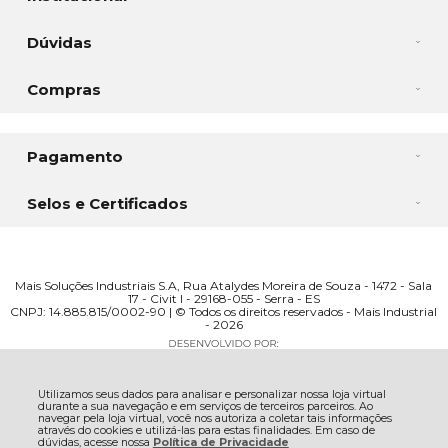
Dúvidas
Compras
Pagamento
Selos e Certificados
Mais Soluções Industriais S.A, Rua Atalydes Moreira de Souza - 1472 - Sala
17 - Civit I - 29168-055 - Serra - ES
CNPJ: 14.885.815/0002-90 | © Todos os direitos reservados - Mais Industrial
- 2026
Utilizamos seus dados para analisar e personalizar nossa loja virtual
durante a sua navegação e em serviços de terceiros parceiros. Ao
navegar pela loja virtual, você nos autoriza a coletar tais informações
através do cookies e utilizá-las para estas finalidades. Em caso de
dúvidas, acesse nossa
Política de Privacidade