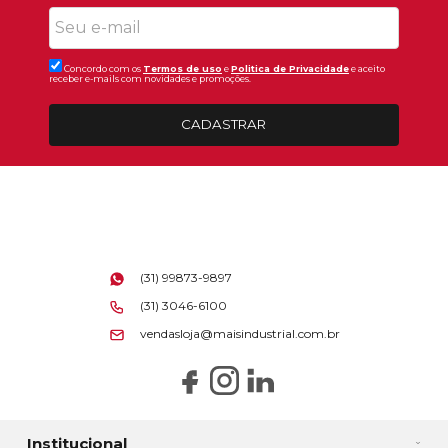
Concordo com os
Termos de uso
e
Politica de Privacidade
e aceito
receber e-mails com novidades e promoções.
CADASTRAR
(31) 99873-9897
(31) 3046-6100
vendasloja@maisindustrial.com.br
Institucional