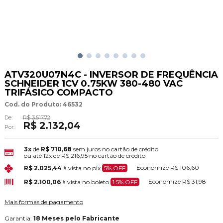
ATV320U07N4C - INVERSOR DE FREQUÊNCIA
SCHNEIDER 1CV 0.75KW 380-480 VAC
TRIFÁSICO COMPACTO
Cod. do Produto: 46532
De:
R$ 3.517,72
R$ 2.132,04
Por:
3x
de
R$ 710,68
sem juros no cartão de crédito
ou até
12x
de
R$ 216,95
no cartão de crédito
Economize
R$ 106,60
R$ 2.025,44
à vista no pix
5% OFF
Economize
R$ 31,98
R$ 2.100,06
à vista no boleto
1.5% OFF
Mais formas de pagamento
Garantia:
18 Meses pelo Fabricante