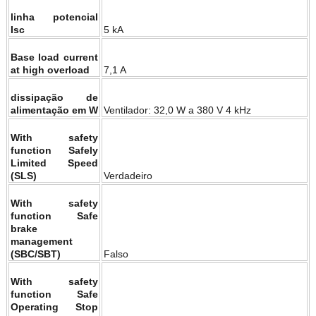
linha potencial
Isc
5 kA
Base load current
at high overload
7,1 A
dissipação de
alimentação em W
Ventilador: 32,0 W a 380 V 4 kHz
With safety
function Safely
Limited Speed
(SLS)
Verdadeiro
With safety
function Safe
brake
management
(SBC/SBT)
Falso
With safety
function Safe
Operating Stop