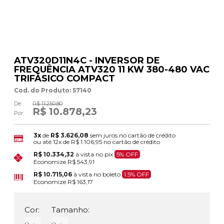
ATV320D11N4C - INVERSOR DE
FREQUÊNCIA ATV320 11 KW 380-480 VAC
TRIFÁSICO COMPACT
Cod. do Produto: 57140
De:
R$ 11.250,80
R$ 10.878,23
Por:
3x
de
R$ 3.626,08
sem juros no cartão de crédito
ou até
12x
de
R$ 1.106,95
no cartão de crédito
R$ 10.334,32
à vista no pix
5% OFF
Economize
R$ 543,91
R$ 10.715,06
à vista no boleto
1.5% OFF
Economize
R$ 163,17
Cor:
Tamanho: