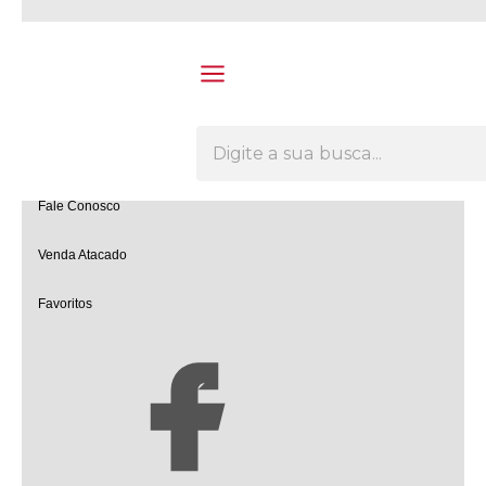
Olá Visitante!
Acesse sua conta e pedidos
Página Inicial
Quem Somos
Como Comprar
Fale Conosco
Venda Atacado
Favoritos