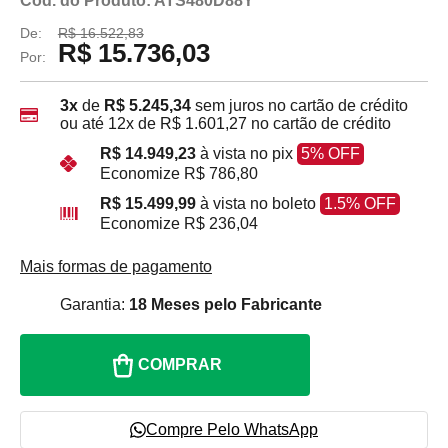
Cod. do Produto: ATS480D88Y
De:
R$ 16.522,83
R$ 15.736,03
Por:
3x
de
R$ 5.245,34
sem juros no cartão de crédito
ou até
12x
de
R$ 1.601,27
no cartão de crédito
R$ 14.949,23
à vista no pix
5% OFF
Economize
R$ 786,80
R$ 15.499,99
à vista no boleto
1.5% OFF
Economize
R$ 236,04
Mais formas de pagamento
Garantia:
18 Meses pelo Fabricante
COMPRAR
Compre Pelo WhatsApp