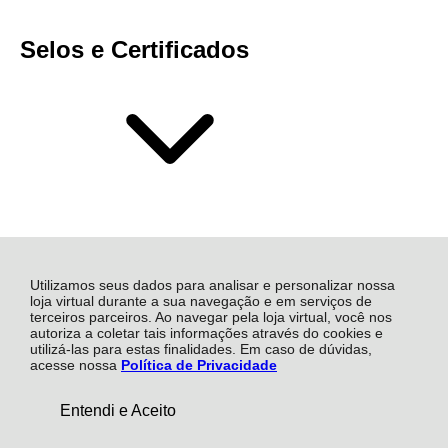
Selos e Certificados
Utilizamos seus dados para analisar e personalizar nossa
loja virtual durante a sua navegação e em serviços de
terceiros parceiros. Ao navegar pela loja virtual, você nos
autoriza a coletar tais informações através do cookies e
Mais Soluções Industriais S.A, Rua Atalydes Moreira de
utilizá-las para estas finalidades. Em caso de dúvidas,
Souza - 1472 - Sala 17 - Civit I - 29168-055 - Serra - ES
acesse nossa
Política de Privacidade
CNPJ: 14.885.815/0002-90 | © Todos os direitos
reservados - Mais Industrial - 2026
De:
R$ 16.522,83
Entendi e Aceito
COMPRAR
R$ 15.736,03
Por: