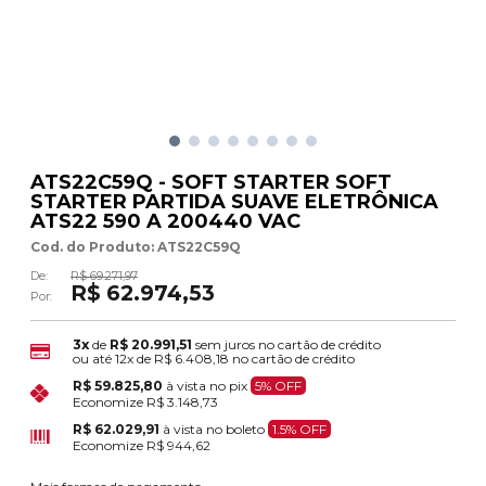
ATS22C59Q - SOFT STARTER SOFT
STARTER PARTIDA SUAVE ELETRÔNICA
ATS22 590 A 200440 VAC
Cod. do Produto: ATS22C59Q
De:
R$ 69.271,97
R$ 62.974,53
Por:
3x
de
R$ 20.991,51
sem juros no cartão de crédito
ou até
12x
de
R$ 6.408,18
no cartão de crédito
R$ 59.825,80
à vista no pix
5% OFF
Economize
R$ 3.148,73
R$ 62.029,91
à vista no boleto
1.5% OFF
Economize
R$ 944,62