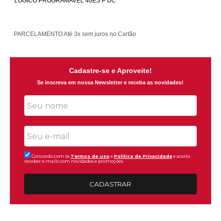
LOGICO PROGRAMAVEL 40ES P DC
TROCAS E DEVOLUÇÕES
7 dias para devolver a compra
Cadastre-se e Aproveite!
Se inscreva em nossa Newsletter e receba as novidades!
Concordo com os
Termos de uso
e
Politica de Privacidade
e aceito
receber e-mails com novidades e promoções.
CADASTRAR