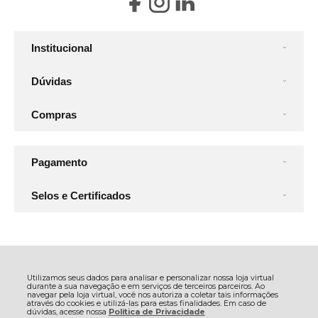
Institucional
Dúvidas
Compras
Pagamento
Selos e Certificados
Mais Soluções Industriais S.A, Rua Atalydes Moreira de Souza - 1472 -
De:
R$ 1.581,35
Por:
R$ 1.506,04
Sala 17 - Civit I - 29168-055 - Serra - ES
CNPJ: 14.885.815/0002-90 | © Todos os direitos reservados - Mais
Utilizamos seus dados para analisar e personalizar nossa loja virtual
Industrial - 2026
durante a sua navegação e em serviços de terceiros parceiros. Ao
navegar pela loja virtual, você nos autoriza a coletar tais informações
através do cookies e utilizá-las para estas finalidades. Em caso de
dúvidas, acesse nossa
Política de Privacidade