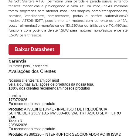
As Soft Starters ATS01 permitem uma partida e parada suave, evitando
tensões mecânicas e prolongando a vida útil da máquina.As mesmas
foram projetadas para atender máquinas simples, como transportadores,
bombas, ventiladores, compressores, portas e portões automáticos.O
modelo ATS01N112FT, pode alimentar motores com corrente de até 12A,
possui alimentação monofásica de 110...230Vca ou trifásica de 110...480Vac,
funciona com potência de até 1,5kW para motores monofásicos e de até
5,5kW para trifásicos.
Baixar Datasheet
Garantia
18 Meses pelo Fabricante
Avaliações dos Clientes
Nossos clientes falam por nós!
veja algumas avaliações de produtos da nossa loja.
100%
dos clientes recomendam nossos produtos
Lumilux L.
17/07/2026
Eu recomendo esse produto.
Produto:
ATV310HD18N4E - INVERSOR DE FREQUÊNCIA
SCHNEIDER 25CV 18.5 KW 380-460 VAC TRIFÁSICO SEM FILTRO
EMC
Tadeu R.
23/06/2026
Eu recomendo esse produto.
Produto:
A9S60220 - INTERRUPTOR SECCIONADOR ACTI9 ISW 2