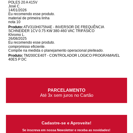
POLES 20 A 415V
José C.
14/01/2026
Eu recomendo esse produto.
material de primeira linha
nota 10
Produto:
ATV310H075N4E - INVERSOR DE FREQUÊNCIA
SCHNEIDER 1CV 0.75 KW 380-460 VAC TRIFÁSICO
Khromo L.
26/08/2025
Eu recomendo esse produto.
compromisso eficiente.
Compõe na medida o planejamento operacional pleiteado.
Produto:
TM200CE40T - CONTROLADOR LOGICO PROGRAMAVEL
40ES P DC
PARCELAMENTO
Até 3x sem juros no Cartão
Cadastre-se e Aproveite!
Se inscreva em nossa Newsletter e receba as novidades!