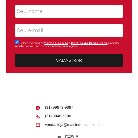
Concordo com os
Termos de uso
e
Politica de Privacidade
e aceito
receber e-mails com novidades e promoções.
CADASTRAR
(31) 99873-9897
(31) 3046-6100
vendasloja@maisindustrial.com.br