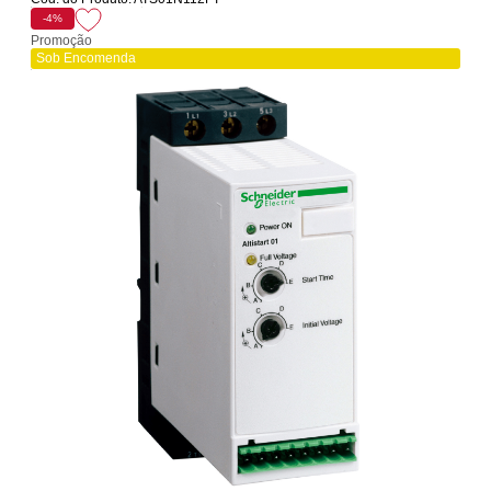
-4%
Promoção
Sob Encomenda