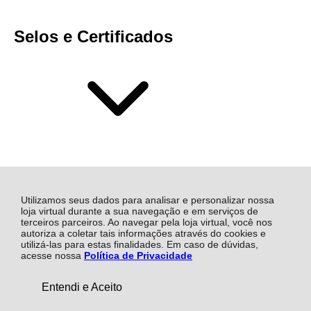
Selos e Certificados
Utilizamos seus dados para analisar e personalizar nossa
loja virtual durante a sua navegação e em serviços de
terceiros parceiros. Ao navegar pela loja virtual, você nos
autoriza a coletar tais informações através do cookies e
Mais Soluções Industriais S.A, Rua Atalydes Moreira de
utilizá-las para estas finalidades. Em caso de dúvidas,
Souza - 1472 - Sala 17 - Civit I - 29168-055 - Serra - ES
acesse nossa
Política de Privacidade
CNPJ: 14.885.815/0002-90 | © Todos os direitos
reservados - Mais Industrial - 2026
De:
R$ 1.063,21
Entendi e Aceito
COMPRAR
R$ 1.012,62
Por: