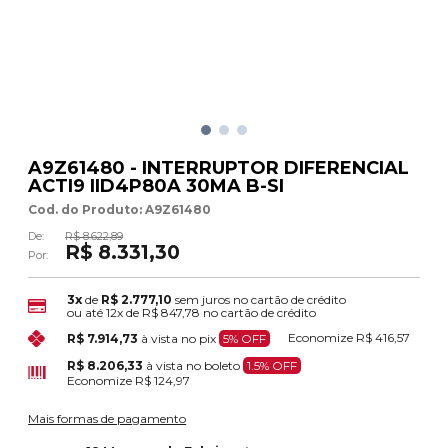
A9Z61480 - INTERRUPTOR DIFERENCIAL
ACTI9 IID4P80A 30MA B-SI
Cod. do Produto: A9Z61480
De:
R$ 8.622,89
R$ 8.331,30
Por:
3x
de
R$ 2.777,10
sem juros no cartão de crédito
ou até
12x
de
R$ 847,78
no cartão de crédito
Economize
R$ 416,57
R$ 7.914,73
à vista no pix
5% OFF
R$ 8.206,33
à vista no boleto
1.5% OFF
Economize
R$ 124,97
Mais formas de pagamento