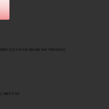
ER 1CV 0.75 KW 380-460 VAC TRIFÁSICO
L 40ES P DC