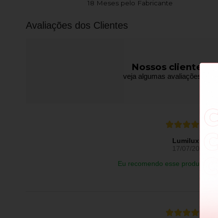
18 Meses pelo Fabricante
Avaliações dos Clientes
Nossos clientes f
veja algumas avaliações de pr
Lumilux L.
17/07/2026
Eu recomendo esse produto.