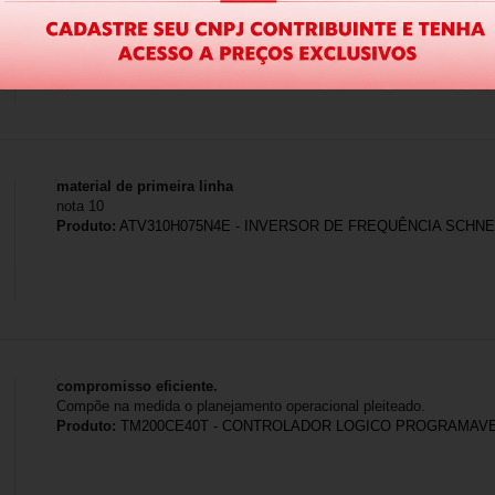
material de primeira linha
nota 10
Produto:
ATV310H075N4E - INVERSOR DE FREQUÊNCIA SCHNEID
compromisso eficiente.
Compõe na medida o planejamento operacional pleiteado.
Produto:
TM200CE40T - CONTROLADOR LOGICO PROGRAMAVE