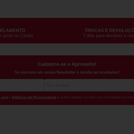
CELAMENTO
TROCAS E DEVOLUÇ
m juros no Cartão
7 dias para devolver a c
Cadastre-se e Aproveite!
Se inscreva em nossa Newsletter e receba as novidades!
 uso
e
Politica de Privacidade
e aceito receber e-mails com novidades e promo