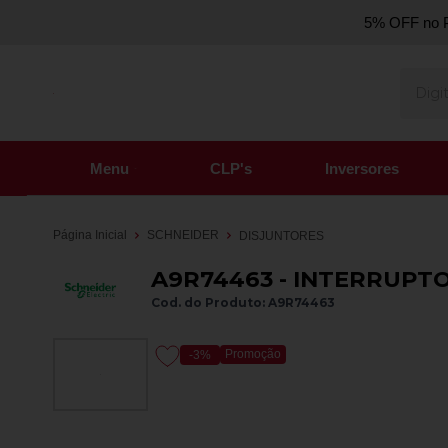
5% OFF no P
Menu
CLP's
Inversores
Página Inicial
SCHNEIDER
DISJUNTORES
A9R74463 - INTERRUPTO
Cod. do Produto: A9R74463
Promoção
-3%