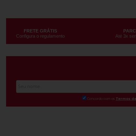
FRETE GRÁTIS
PAR
Configura o regulamento
Até 3x se
Concordo com os
Termos de