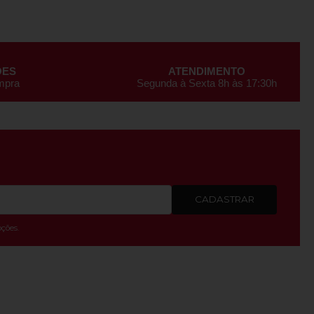
ÕES
ATENDIMENTO
ompra
Segunda à Sexta 8h às 17:30h
CADASTRAR
ções.