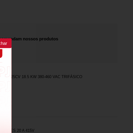
recomendam nossos produtos
char
DER 25CV 18.5 KW 380-460 VAC TRIFÁSICO
 POLES 20 A 415V