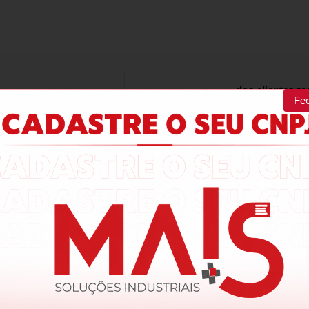
100%
dos clientes 
alam por nós!
Fe
odutos da nossa loja.
Produto:
ATV310HD18N4E - INVERSOR DE FREQUÊNCIA SCHNEI
SEM FILTRO EMC
Produto:
A9S60220 - INTERRUPTOR SECCIONADOR ACTI9 ISW 2