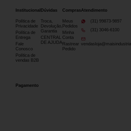
Institucional
Dúvidas
Compras
Atendimento
Política de
Troca,
Meus
(31) 99873-9897
Privacidade
Devolução,
Pedidos
(31) 3046-6100
Garantia
Política de
Minha
Entrega
CENTRAL
Conta
DE AJUDA
Fale
Rastrear
vendasloja@maisindustria
Conosco
Pedido
Política de
vendas B2B
Pagamento