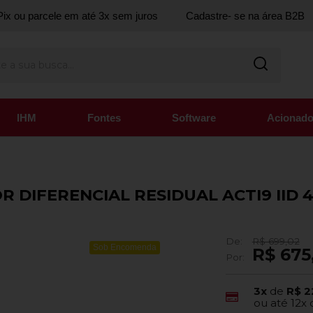
ix ou parcele em até 3x sem juros
Cadastre- se na área B2B
IHM
Fontes
Software
Acionado
R DIFERENCIAL RESIDUAL ACTI9 IID 4
De:
R$ 699,02
Sob Encomenda
R$ 675
Por:
3x
de
R$ 2
ou até
12x