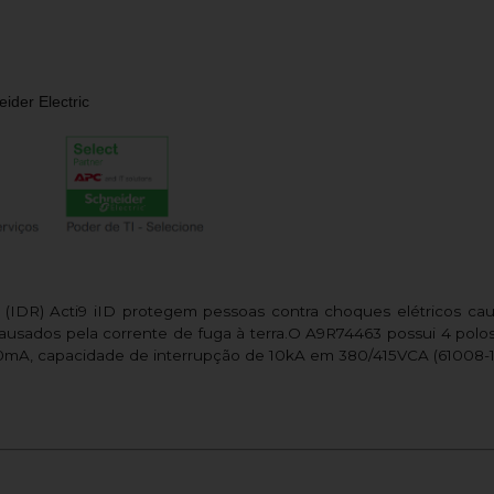
ider Electric
is (IDR) Acti9 iID protegem pessoas contra choques elétricos c
 causados pela corrente de fuga à terra.O A9R74463 possui 4 polo
300mA, capacidade de interrupção de 10kA em 380/415VCA (61008-1