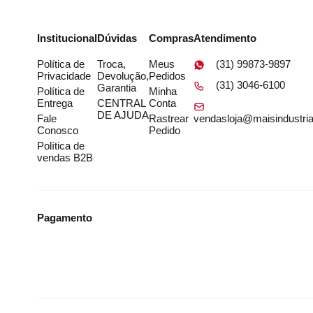
Institucional
Dúvidas
Compras
Atendimento
Política de
Troca,
Meus
(31) 99873-9897
Privacidade
Devolução,
Pedidos
(31) 3046-6100
Garantia
Política de
Minha
Entrega
CENTRAL
Conta
DE AJUDA
Fale
Rastrear
vendasloja@maisindustria
Conosco
Pedido
Política de
vendas B2B
Pagamento