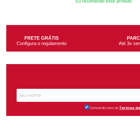
Eu recomendo esse produto.
FRETE GRÁTIS
PAR
Configura o regulamento
Até 3x se
Concordo com os
Termos de