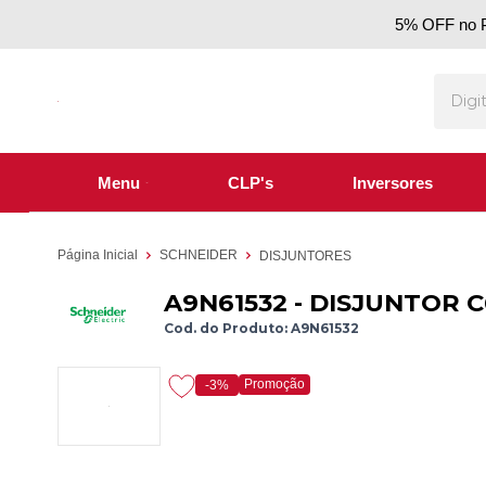
5% OFF no P
Menu
CLP's
Inversores
Página Inicial
SCHNEIDER
DISJUNTORES
A9N61532 - DISJUNTOR 
Cod. do Produto: A9N61532
Promoção
-3%