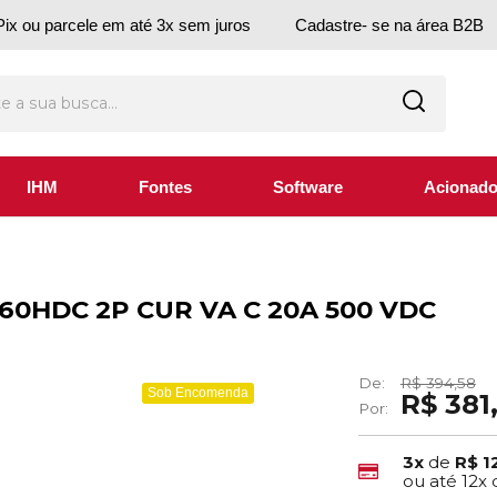
ix ou parcele em até 3x sem juros
Cadastre- se na área B2B
IHM
Fontes
Software
Acionado
C60HDC 2P CUR VA C 20A 500 VDC
De:
R$ 394,58
Sob Encomenda
R$ 381
Por:
3x
de
R$ 1
ou até
12x