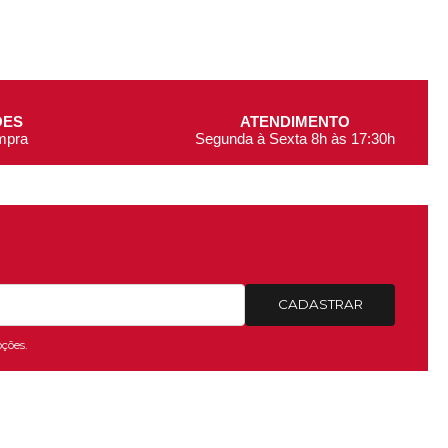
ÕES
ATENDIMENTO
ompra
Segunda à Sexta 8h às 17:30h
CADASTRAR
ções.