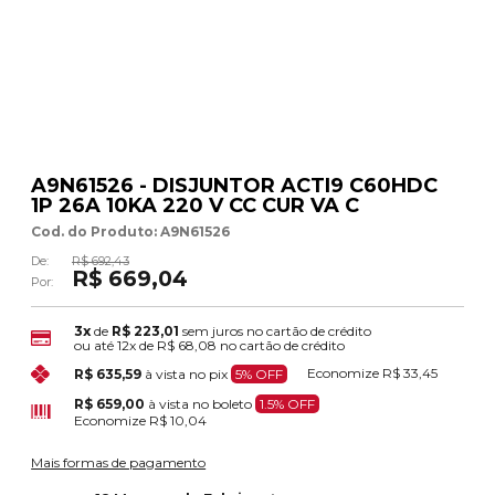
A9N61526 - DISJUNTOR ACTI9 C60HDC
1P 26A 10KA 220 V CC CUR VA C
Cod. do Produto: A9N61526
De:
R$ 692,43
R$ 669,04
Por:
3x
de
R$ 223,01
sem juros no cartão de crédito
ou até
12x
de
R$ 68,08
no cartão de crédito
Economize
R$ 33,45
R$ 635,59
à vista no pix
5% OFF
R$ 659,00
à vista no boleto
1.5% OFF
Economize
R$ 10,04
Mais formas de pagamento