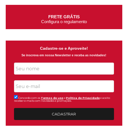
FRETE GRÁTIS
Configura o regulamento
Cadastre-se e Aproveite!
Se inscreva em nossa Newsletter e receba as novidades!
Concordo com os
Termos de uso
e
Politica de Privacidade
e aceito
receber e-mails com novidades e promoções.
CADASTRAR