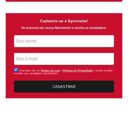
Cadastre-se e Aproveite!
Se inscreva em nossa Newsletter e receba as novidades!
Concordo com os
Termos de uso
e
Politica de Privacidade
e aceito receber
e-mails com novidades e promoções.
CADASTRAR