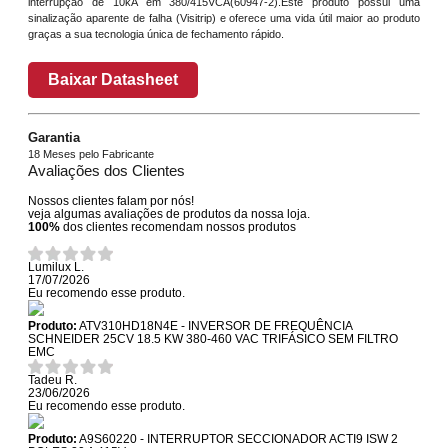
interrupção de 10kA em 380/415VCA(60947-2).Este produto possui uma
sinalização aparente de falha (Visitrip) e oferece uma vida útil maior ao produto
graças a sua tecnologia única de fechamento rápido.
Baixar Datasheet
Garantia
18 Meses pelo Fabricante
Avaliações dos Clientes
Nossos clientes falam por nós!
veja algumas avaliações de produtos da nossa loja.
100%
dos clientes recomendam nossos produtos
Lumilux L.
17/07/2026
Eu recomendo esse produto.
Produto:
ATV310HD18N4E - INVERSOR DE FREQUÊNCIA
SCHNEIDER 25CV 18.5 KW 380-460 VAC TRIFÁSICO SEM FILTRO
EMC
Tadeu R.
23/06/2026
Eu recomendo esse produto.
Produto:
A9S60220 - INTERRUPTOR SECCIONADOR ACTI9 ISW 2