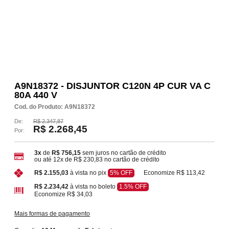
A9N18372 - DISJUNTOR C120N 4P CUR VA C
80A 440 V
Cod. do Produto: A9N18372
De:
R$ 2.347,87
R$ 2.268,45
Por:
3x
de
R$ 756,15
sem juros no cartão de crédito
ou até
12x
de
R$ 230,83
no cartão de crédito
Economize
R$ 113,42
R$ 2.155,03
à vista no pix
5% OFF
R$ 2.234,42
à vista no boleto
1.5% OFF
Economize
R$ 34,03
Mais formas de pagamento