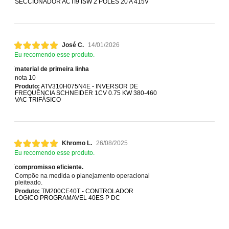
SECCIONADOR ACTI9 ISW 2 POLES 20 A 415V
José C.
14/01/2026
Eu recomendo esse produto.
material de primeira linha
nota 10
Produto:
ATV310H075N4E - INVERSOR DE
FREQUÊNCIA SCHNEIDER 1CV 0.75 KW 380-460
VAC TRIFÁSICO
Khromo L.
26/08/2025
Eu recomendo esse produto.
compromisso eficiente.
Compõe na medida o planejamento operacional
pleiteado.
Produto:
TM200CE40T - CONTROLADOR
LOGICO PROGRAMAVEL 40ES P DC