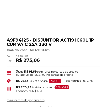
A9F94125 - DISJUNTOR ACTI9 IC60L 1P
CUR VA C 25A 230 V
Cod. do Produto: A9F94125
De:
R$ 284,67
R$ 275,06
Por:
3x
de
R$ 91,69
sem juros no cartão de crédito
ou até
12x
de
R$ 27,99
no cartão de crédito
Economize
R$ 13,75
R$ 261,31
à vista no pix
5% OFF
R$ 270,93
à vista no boleto
1.5% OFF
Economize
R$ 4,13
Mais formas de pagamento