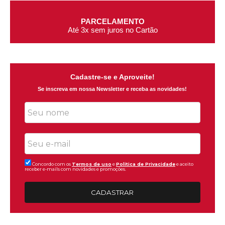
PARCELAMENTO
Até 3x sem juros no Cartão
Cadastre-se e Aproveite!
Se inscreva em nossa Newsletter e receba as novidades!
Concordo com os
Termos de uso
e
Politica de Privacidade
e aceito
receber e-mails com novidades e promoções.
CADASTRAR