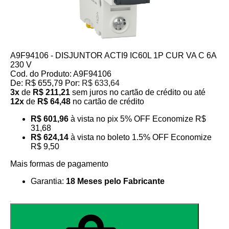
A9F94106 - DISJUNTOR ACTI9 IC60L 1P CUR VA C 6A
230 V
Cod. do Produto: A9F94106
De:
R$ 655,79
Por:
R$ 633,64
3x
de
R$ 211,21
sem juros no cartão de crédito
ou até
12x
de
R$ 64,48
no cartão de crédito
R$ 601,96
à vista no pix
5% OFF
Economize
R$
31,68
R$ 624,14
à vista no boleto
1.5% OFF
Economize
R$ 9,50
Mais formas de pagamento
Garantia:
18 Meses pelo Fabricante