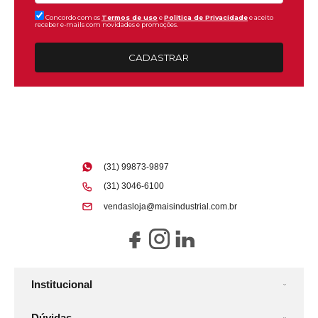
Concordo com os
Termos de uso
e
Politica de Privacidade
e aceito
receber e-mails com novidades e promoções.
CADASTRAR
(31) 99873-9897
(31) 3046-6100
vendasloja@maisindustrial.com.br
Institucional
Dúvidas