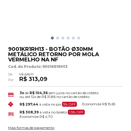
9001KR1RH13 - BOTÃO Ø30MM
METÁLICO RETORNO POR MOLA
VERMELHO NA NF
Cod. do Produto: 9001KR1RH13
De:
R$ 328,77
R$ 313,09
Por:
3x
de
R$ 104,36
sem juros no cartão de crédito
ou até
12x
de
R$ 31,86
no cartão de crédito
Economize
R$ 15,65
R$ 297,44
à vista no pix
5% OFF
R$ 308,39
à vista no boleto
1.5% OFF
Economize
R$ 4,70
Mais formas de pagamento