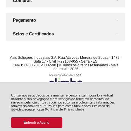
Compras
Pagamento
Selos e Certificados
Mais Soluções Industriais S.A, Rua Atalydes Moreira de Souza - 1472 -
Sala 17 - Civit I - 29168-055 - Serra - ES
CNPJ: 14.885.815/0002-90 | © Todos os direitos reservados - Mais
Industrial - 2026
Utilizamos seus dados para analisar e personalizar nossa loja virtual
durante a sua navegação e em serviços de terceiros parceiros. Ao
navegar pela loja virtual, você nos autoriza a coletar tais informações
através do cookies e utilizá-las para estas finalidades. Em caso de
dúvidas, acesse nossa
Política de Privacidade
Entendi e Aceito
De:
R$ 545,24
COMPRAR
R$ 519,26
Por: