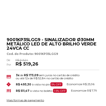
9001KP35LGG9 - SINALIZADOR Ø30MM
METÁLICO LED DE ALTO BRILHO VERDE
24VCA CC
Cod. do Produto: 9001KP35LGG9
De:
R$ 545,24
R$ 519,26
Por:
3x
de
R$ 173,09
sem juros no cartão de crédito
ou até
12x
de
R$ 52,84
no cartão de crédito
Economize
R$ 25,96
R$ 493,30
à vista no pix
5% OFF
Economize
R$ 7,79
R$ 511,47
à vista no boleto
1.5% OFF
Mais formas de pagamento