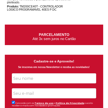
pleiteado.
Produto:
TM200CE40T - CONTROLADOR
LOGICO PROGRAMAVEL 40ES P DC
TROCAS E DEVOLUÇÕES
7 dias para devolver a compra
Cadastre-se e Aproveite!
Se inscreva em nossa Newsletter e receba as novidades!
Concordo com os
Termos de uso
e
Politica de Privacidade
e aceito
receber e-mails com novidades e promoções.