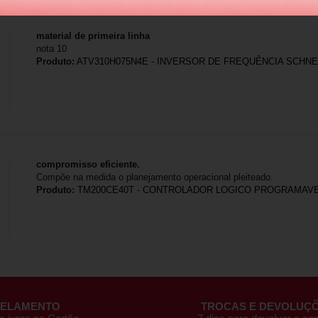
material de primeira linha
nota 10
Produto:
ATV310H075N4E - INVERSOR DE FREQUÊNCIA SCHNEID
compromisso eficiente.
Compõe na medida o planejamento operacional pleiteado.
Produto:
TM200CE40T - CONTROLADOR LOGICO PROGRAMAVE
CELAMENTO
TROCAS E DEVOLUÇ