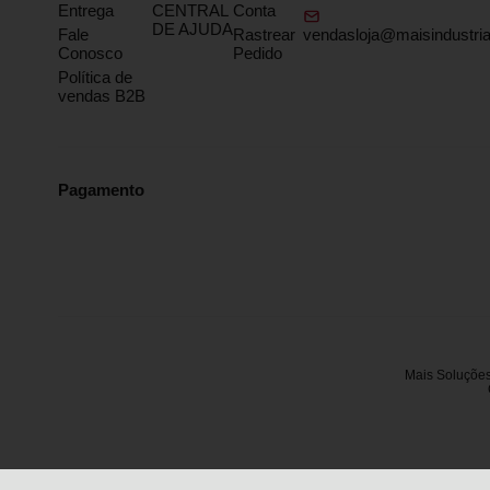
Entrega
CENTRAL
Conta
DE AJUDA
Fale
Rastrear
vendasloja@maisindustria
Conosco
Pedido
Política de
vendas B2B
Pagamento
Mais Soluções 